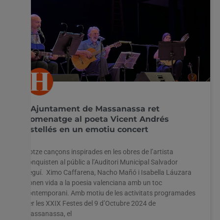
L’Ajuntament de Massanassa ret
homenatge al poeta Vicent Andrés
Estellés en un emotiu concert
Dotze cançons inspirades en les obres de l’artista
conquisten al públic a l’Auditori Municipal Salvador
Seguí. Ximo Caffarena, Nacho Mañó i Isabella Láuzara
donen vida a la poesia valenciana amb un toc
contemporani. Amb motiu de les activitats programades
per les XXIX Festes del 9 d’Octubre 2024 de
Massanassa, el