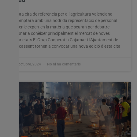
Sud
Utilitzem cookies al nostre lloc web per oferir-vos
Esta cita de referència per a l’agricultura valenciana
l'experiència més rellevant recordant les vostres preferències
comptarà amb una nodrida representació de personal
i visites repetides. En fer clic a "Acceptar-ho tot", accepteu
tècnic expert en la matèria que seuran per debatre i
l'ús de TOTES les cookies. Tanmateix, podeu visitar
donar a conèixer principalment el mercat de noves
"Configuració de les galetes" per proporcionar un
varietats El Grup Cooperatiu Cajamar i l’Ajuntament de
consentiment controlat.
Picassent tornen a convocar una nova edició d’esta cita
Configuració cookies
Accepta tot
8 octubre, 2024
No hi ha comentaris