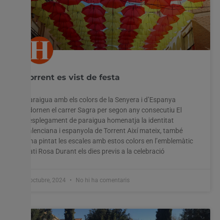
Torrent es vist de festa
Paraigua amb els colors de la Senyera i d’Espanya
adornen el carrer Sagra per segon any consecutiu El
desplegament de paraigua homenatja la identitat
valenciana i espanyola de Torrent Així mateix, també
s’ha pintat les escales amb estos colors en l’emblemàtic
Pati Rosa Durant els dies previs a la celebració
8 octubre, 2024
No hi ha comentaris