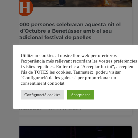
3.000 persones celebraran aquesta nit el
9 d’Octubre a Benetússer amb el seu
tradicional festival de paelles
3.000 persones celebraran aquesta nit la festivitat del
Dia de la Comunitat Valenciana a Benetússer en el
tradicional festival de paelles organitzat per
l’Ajuntament de la localitat amb motiu del 9 d’Octubre.
En total s’han inscrit 83 grups de persones entre
associacions i col·lectius no organitzats. Després del
festival de
8 octubre, 2024
No hi ha comentaris