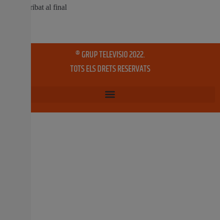
Xúquer han declarat la situació de sequera
extraordinària, la qual cosa agreuja encara més la
situació d’emergència en la qual es troba el sector agrari
valencià La Unió Llauradora i Ramadera ha sol·licitat a
la Conselleria d’Agricultura que amplie les mesures
urgents posades
8 octubre, 2024
No hi ha comentaris