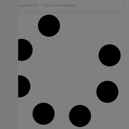
8 octubre, 2024
No hi ha comentaris
LA UNIÓ reclama a la Conselleria
d’Agricultura l’ampliació de les ajudes
per la sequera i al Ministeri d’Agricultura
que les complemente
Les Confederacions Hidrogràfiques del Segura i del