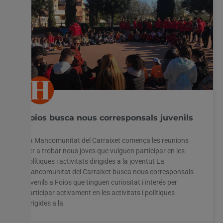
Foios busca nous corresponsals juvenils
La Mancomunitat del Carraixet comença les reunions
per a trobar nous joves que vulguen participar en les
polítiques i activitats dirigides a la joventut La
Mancomunitat del Carraixet busca nous corresponsals
juvenils a Foios que tinguen curiositat i interés per
participar activament en les activitats i polítiques
dirigides a la