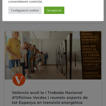
consentiment controlat.
per a
Configuració cookies
Accepta tot
27 octubre, 2024
No hi ha comentaris
València acull la I Trobada Nacional
d’Oficines Verdes i reuneix experts de
tot Espanya en transició energètica