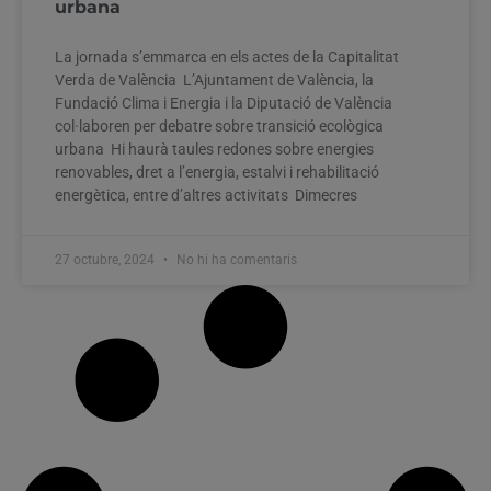
urbana
La jornada s’emmarca en els actes de la Capitalitat
Verda de València L’Ajuntament de València, la
Fundació Clima i Energia i la Diputació de València
col·laboren per debatre sobre transició ecològica
urbana Hi haurà taules redones sobre energies
renovables, dret a l’energia, estalvi i rehabilitació
energètica, entre d’altres activitats Dimecres
27 octubre, 2024
No hi ha comentaris