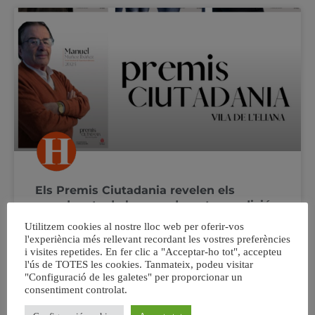
Els Premis Ciutadania revelen els
guardonats de la seua dessetena edició
Utilitzem cookies al nostre lloc web per oferir-vos
7 entitats i ciutadans arreplegaran, el pròxim 6 de
l'experiència més rellevant recordant les vostres preferències
desembre, els guardons que reconeixen el seu
i visites repetides. En fer clic a "Acceptar-ho tot", accepteu
l'ús de TOTES les cookies. Tanmateix, podeu visitar
compromís amb el municipi. Els Premis Ciutadania Vila
"Configuració de les galetes" per proporcionar un
de l’Eliana celebraran el pròxim 6 de desembre, amb
consentiment controlat.
motiu del Dia de la Constitució, la seua dessetena edició.
En la gala, que enguany se celebrarà