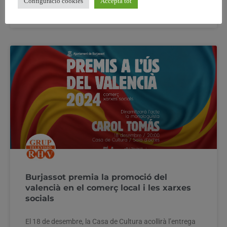
Configuració cookies
Accepta tot
15 desembre, 2024
No hi ha comentaris
Burjassot premia la promoció del
valencià en el comerç local i les xarxes
socials
El 18 de desembre, la Casa de Cultura acollirà l’entrega