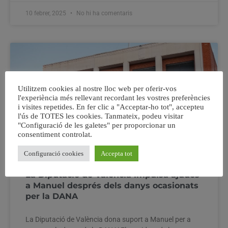
10 febrer, 2025
No hi ha comentaris
Utilitzem cookies al nostre lloc web per oferir-vos
l'experiència més rellevant recordant les vostres preferències
i visites repetides. En fer clic a "Acceptar-ho tot", accepteu
l'ús de TOTES les cookies. Tanmateix, podeu visitar
"Configuració de les galetes" per proporcionar un
consentiment controlat.
Configuració cookies
Accepta tot
La Diputació de València impulsa ajudes
a Manuel després dels danys ocasionats
per la DANA
La Diputació de València dona suport a Manuel per a