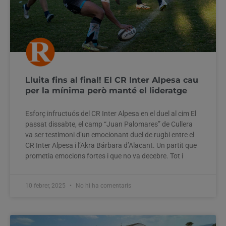
Lluita fins al final! El CR Inter Alpesa cau
per la mínima però manté el lideratge
Esforç infructuós del CR Inter Alpesa en el duel al cim El
passat dissabte, el camp “Juan Palomares” de Cullera
va ser testimoni d’un emocionant duel de rugbi entre el
CR Inter Alpesa i l’Akra Bárbara d’Alacant. Un partit que
prometia emocions fortes i que no va decebre. Tot i
10 febrer, 2025
No hi ha comentaris