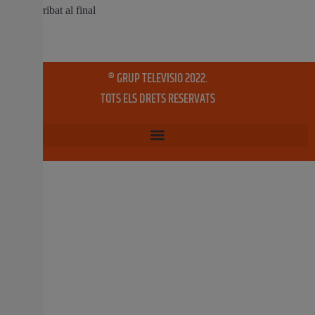
María Ángel, s’ha reunit amb l’alcalde de Cullera, Jordi
Mayor, membres de l’equip de govern i personal tècnic
de l’Ajuntament per tal de coordinar les inversions
estatals
4 abril, 2025
No hi ha comentaris