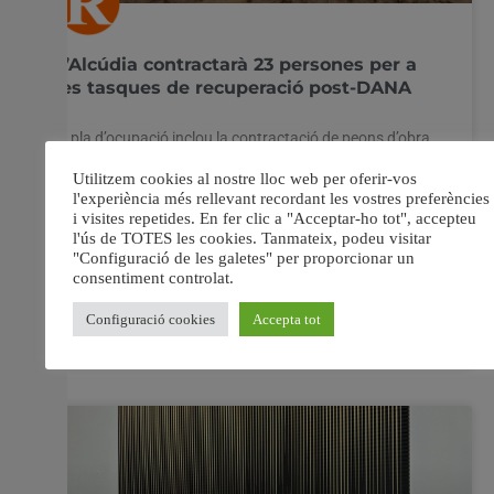
L’Alcúdia contractarà 23 persones per a
les tasques de recuperació post-DANA
El pla d’ocupació inclou la contractació de peons d’obra,
jardiners i personal administratiu. L’Ajuntament
destinarà més de 105.000 euros per complementar la
subvenció estatal. Els contractes tindran una duració de
sis mesos. L’Ajuntament de l’Alcúdia ha anunciat la
contractació de 23 persones desocupades per a
reforçar les tasques de recuperació,
4 abril, 2025
No hi ha comentaris