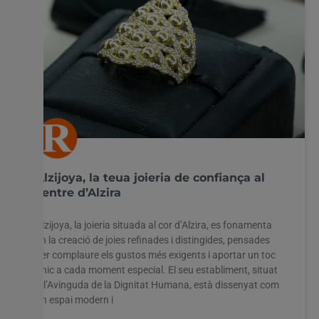
Alzijoya, la teua joieria de confiança al
centre d’Alzira
Alzijoya, la joieria situada al cor d’Alzira, es fonamenta
en la creació de joies refinades i distingides, pensades
per complaure els gustos més exigents i aportar un toc
únic a cada moment especial. El seu establiment, situat
a l’Avinguda de la Dignitat Humana, està dissenyat com
un espai modern i