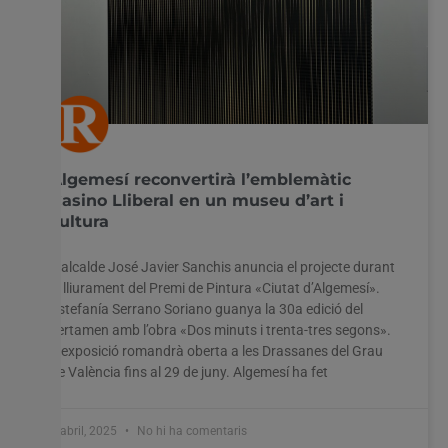
Algemesí reconvertirà l’emblemàtic
Casino Lliberal en un museu d’art i
cultura
L’alcalde José Javier Sanchis anuncia el projecte durant
el lliurament del Premi de Pintura «Ciutat d’Algemesí».
Estefanía Serrano Soriano guanya la 30a edició del
certamen amb l’obra «Dos minuts i trenta-tres segons».
L’exposició romandrà oberta a les Drassanes del Grau
de València fins al 29 de juny. Algemesí ha fet
4 abril, 2025
No hi ha comentaris