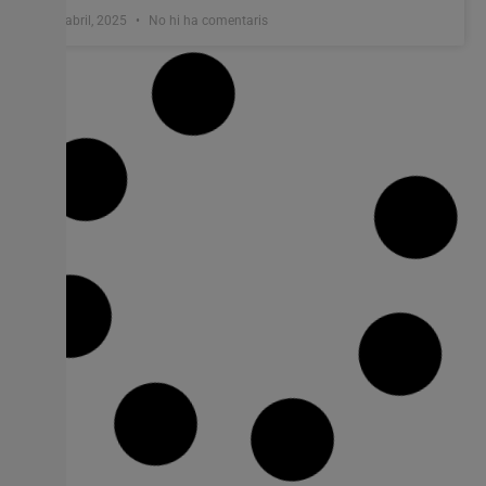
4 abril, 2025
No hi ha comentaris
Cullera i el Govern d’Espanya coordinen
els treballs de reconstrucció de la DANA
L’Ajuntament de Cullera i el Govern d’Espanya continuen
treballant en la tasca de reconstrucció post-DANA.
Aquest matí, el comissionat del Govern d’Espanya, José