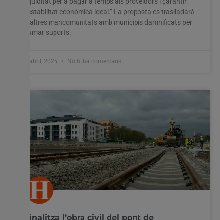
liquiditat per a pagar a temps als proveïdors i garantir
l’estabilitat econòmica local.” La proposta es traslladarà
a altres mancomunitats amb municipis damnificats per
sumar suports.
4 abril, 2025
No hi ha comentaris
Finalitza l’obra civil del pont de