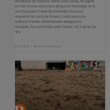
L’alcaldessa de València, María José Catalá, ha signat
este matí la nova estructura del govern municipal, en la
Utilitzem cookies al nostre lloc web per oferir-vos
qual hi ha quatre Tinències d’Alcaldia Una nova
l'experiència més rellevant recordant les vostres preferències
composició de Junta de Govern Local i una nova
i visites repetides. En fer clic a "Acceptar-ho tot", accepteu
distribució d’àrees i determinades delegacions
l'ús de TOTES les cookies. Tanmateix, podeu visitar
municipals. De conformitat amb l’article 126.2 de la Llei
"Configuració de les galetes" per proporcionar un
7/85,
consentiment controlat.
Configuració cookies
Accepta tot
4 abril, 2025
No hi ha comentaris