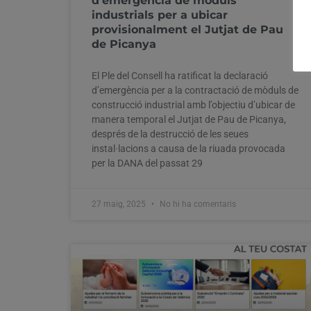
d’emergència de mòduls
industrials per a ubicar
provisionalment el Jutjat de Pau
de Picanya
El Ple del Consell ha ratificat la declaració
d’emergència per a la contractació de mòduls de
construcció industrial amb l’objectiu d’ubicar de
manera temporal el Jutjat de Pau de Picanya,
després de la destrucció de les seues
instal·lacions a causa de la riuada provocada
per la DANA del passat 29
27 maig, 2025
No hi ha comentaris