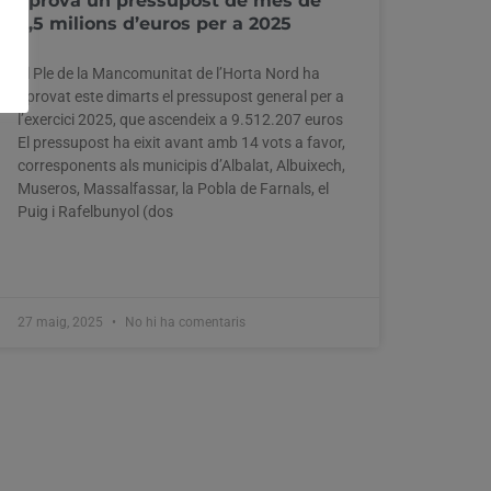
aprova un pressupost de més de
9,5 milions d’euros per a 2025
El Ple de la Mancomunitat de l’Horta Nord ha
aprovat este dimarts el pressupost general per a
l’exercici 2025, que ascendeix a 9.512.207 euros
El pressupost ha eixit avant amb 14 vots a favor,
corresponents als municipis d’Albalat, Albuixech,
Museros, Massalfassar, la Pobla de Farnals, el
Puig i Rafelbunyol (dos
27 maig, 2025
No hi ha comentaris