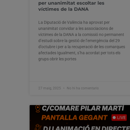
per unanimitat escoltar les
víctimes de la DANA
La Diputació de València ha aprovat per
unanimitat convidar a les associacions de
víctimes de la DANA a la comissió no permanent
d’estudi sobre la gestió de l’emergència del 29
d’octubre i per a la recuperació de les comarques
afectades Igualment, s’ha acordat per tots els
grups obrir les portes
27 maig, 2025
No hi ha comentaris