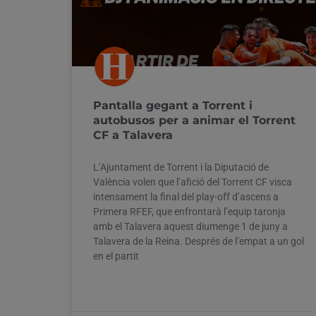
Pantalla gegant a Torrent i
autobusos per a animar el Torrent
CF a Talavera
L’Ajuntament de Torrent i la Diputació de
València volen que l’afició del Torrent CF visca
intensament la final del play-off d’ascens a
Primera RFEF, que enfrontarà l’equip taronja
amb el Talavera aquest diumenge 1 de juny a
Talavera de la Reina. Després de l’empat a un gol
en el partit