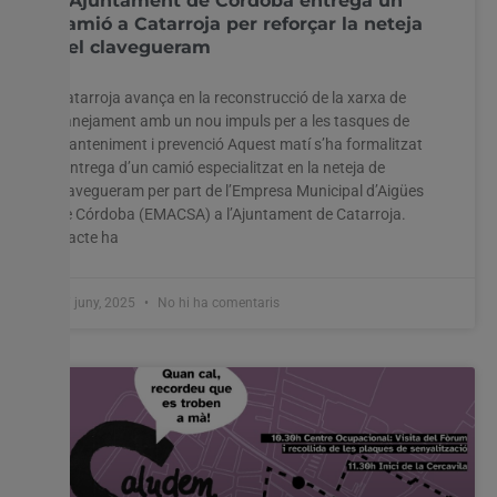
L’Ajuntament de Córdoba entrega un
camió a Catarroja per reforçar la neteja
del clavegueram
Catarroja avança en la reconstrucció de la xarxa de
Utilitzem cookies al nostre lloc web per oferir-vos
sanejament amb un nou impuls per a les tasques de
l'experiència més rellevant recordant les vostres preferències
manteniment i prevenció Aquest matí s’ha formalitzat
i visites repetides. En fer clic a "Acceptar-ho tot", accepteu
l’entrega d’un camió especialitzat en la neteja de
l'ús de TOTES les cookies. Tanmateix, podeu visitar
clavegueram per part de l’Empresa Municipal d’Aigües
"Configuració de les galetes" per proporcionar un
de Córdoba (EMACSA) a l’Ajuntament de Catarroja.
consentiment controlat.
L’acte ha
Configuració cookies
Accepta tot
17 juny, 2025
No hi ha comentaris