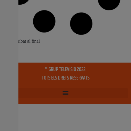
Agricultura convoca ajudes per a les
Agrupacions de Defensa Sanitària
Ramaderes (ADSG)
La Conselleria d’Agricultura, Aigua, Ramaderia i Pesca
ha convocat ajudes per un import de 955.000 euros,
destinades a les Agrupacions de Defensa Sanitària
Ramaderes (ADSG) de la Comunitat Valenciana.
L’objectiu d’estes subvencions és compensar els costos
de les actuacions de prevenció, control, lluita o
eradicació de malalties animals, tant presents
17 juny, 2025
No hi ha comentaris