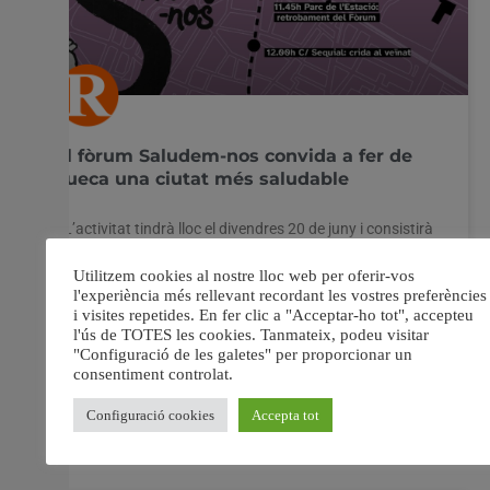
El fòrum Saludem-nos convida a fer de
Sueca una ciutat més saludable
• L’activitat tindrà lloc el divendres 20 de juny i consistirà
en la col·locació simbòlica de senyals en els banys
públics municipals. • Les plaques han sigut elaborades
pels usuaris i usuàries del Centre Ocupacional Municipal,
amb dissenys inclusius i artístics. El fòrum
d’associacions locals Saludem-nos, amb la col·laboració
de
17 juny, 2025
No hi ha comentaris