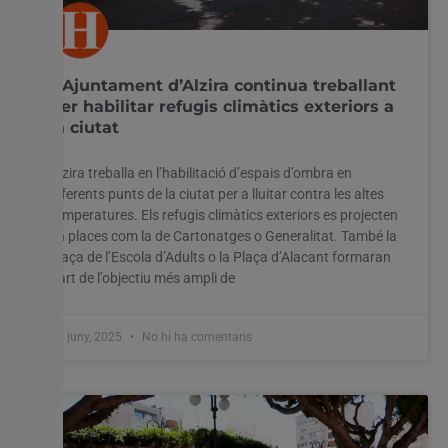
L’Ajuntament d’Alzira continua treballant
per habilitar refugis climàtics exteriors a
la ciutat
Alzira treballa en l’habilitació d’espais d’ombra en
diferents punts de la ciutat per a lluitar contra les altes
temperatures. Els refugis climàtics exteriors es projecten
en places com la de Cartonatges o Generalitat. També la
plaça de l’Escola d’Adults o la Plaça d’Alacant formaran
part de l’objectiu més ampli de
17 juny, 2025
No hi ha comentaris