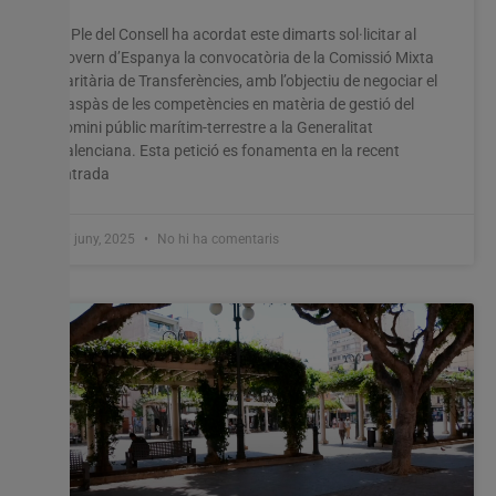
El Ple del Consell ha acordat este dimarts sol·licitar al
Govern d’Espanya la convocatòria de la Comissió Mixta
Paritària de Transferències, amb l’objectiu de negociar el
traspàs de les competències en matèria de gestió del
domini públic marítim-terrestre a la Generalitat
Valenciana. Esta petició es fonamenta en la recent
entrada
17 juny, 2025
No hi ha comentaris