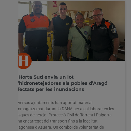
L’Horta Sud envia un lot
d’hidronetejadores als pobles d’Aragó
afectats per les inundacions
Diversos ajuntaments han aportat material
emmagatzemat durant la DANA per a col·laborar en les
tasques de neteja. Protecció Civil de Torrent i Paiporta
s’ha encarregat del transport fins a la localitat
aragonesa d’Asuara. Un comboi de voluntariat de