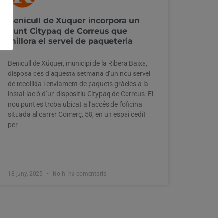
Benicull de Xúquer incorpora un
punt Citypaq de Correus que
millora el servei de paqueteria
Benicull de Xúquer, municipi de la Ribera Baixa,
disposa des d’aquesta setmana d’un nou servei
de recollida i enviament de paquets gràcies a la
instal·lació d’un dispositiu Citypaq de Correus. El
nou punt es troba ubicat a l’accés de l’oficina
situada al carrer Comerç, 58, en un espai cedit
per
18 juny, 2025
No hi ha comentaris