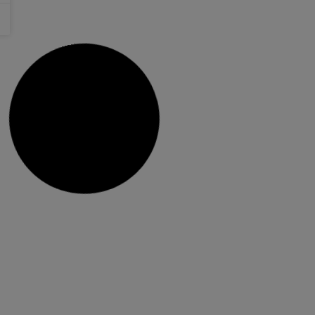
Ambient
18 juny, 2025
No hi ha comentaris
L’IES Escultor en Francesc Badia
participa en dos projectes
d’innovació educativa