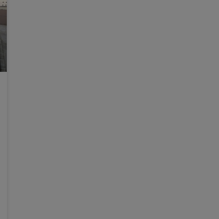
Martínez Mus destaca que el
dispositiu de reconstrucció després
de les riuades ja ha mobilitzat 150
empreses
El conseller de Medi Ambient, Infraestructures i
Territori, Vicente Martínez Mus, ha ressaltat que
el dispositiu per a la reconstrucció ambiental i
d’infraestructures després de les riuades
d’octubre passat ja ha implicat la participació de
més de 150 empreses. En el desdejuni informatiu
d’Executive Fórum, organitzat amb FCC Medi