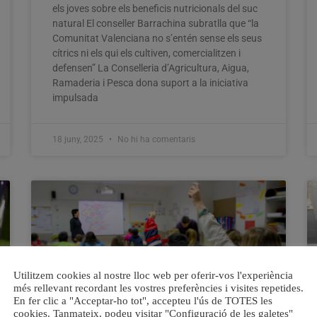
els joves sobre els beneficis nutricionals del suc
natural El conseller Barrachina subratlla que “la
Comunitat Valenciana no s’entén sense els seus
cítrics ni els qui els cultiven, comercialitzen i
defensen” La Conselleria d’Agricultura, Aigua,
Ramaderia i Pesca dona suport a la iniciativa
impulsada
18 juny, 2025
No hi ha comentaris
Utilitzem cookies al nostre lloc web per oferir-vos l'experiència
més rellevant recordant les vostres preferències i visites repetides.
En fer clic a "Acceptar-ho tot", accepteu l'ús de TOTES les
cookies. Tanmateix, podeu visitar "Configuració de les galetes"