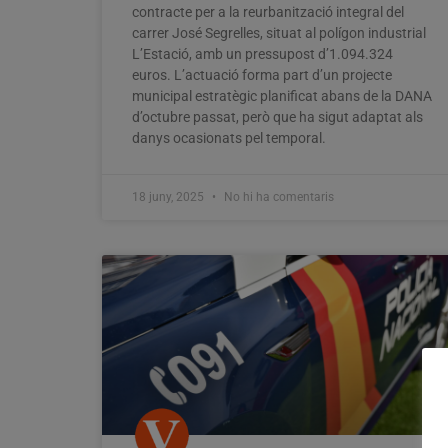
contracte per a la reurbanització integral del
carrer José Segrelles, situat al polígon industrial
L’Estació, amb un pressupost d’1.094.324
euros. L’actuació forma part d’un projecte
municipal estratègic planificat abans de la DANA
d’octubre passat, però que ha sigut adaptat als
danys ocasionats pel temporal.
18 juny, 2025
No hi ha comentaris