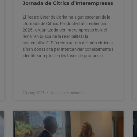
Jornada de Cítrics d’Interempresas
El Teatre Giner de Carlet ha sigut escenari de la
‘Jornada de Cítrics: Productivitat i resiliència
2025’, organitzada per Interempresas baix el
lema “en busca de la rendibilitat i la
sostenibilitat”. Diferents actors del món citrícola
s’han donat cita per intercanviar coneixements i
identificar reptes en les fases de producció,
18 juny, 2025
No hi ha comentaris