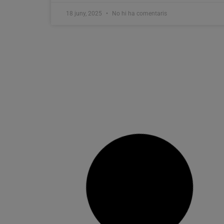
18 juny, 2025
No hi ha comentaris
Carlos Mazón anuncia que el Fons
Monetari Internacional obrirà una
delegació a València
El president de la Generalitat, Carlos Mazón, ha
anunciat la intenció del Fons Monetari
Internacional (FMI) d’establir la seua primera
delegació a Espanya a la ciutat de València,
després d’una reunió amb representants de
l’organisme internacional. Segons ha explicat el
president, es tractarà d’un hub destinat a una
oficina tecnològica