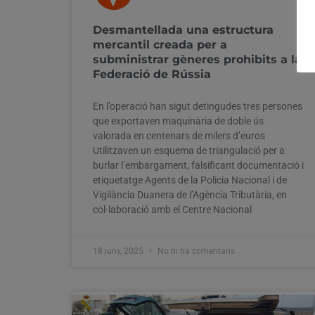
Desmantellada una estructura
mercantil creada per a
subministrar gèneres prohibits a la
Federació de Rússia
En l’operació han sigut detingudes tres persones
que exportaven maquinària de doble ús
valorada en centenars de milers d’euros
Utilitzaven un esquema de triangulació per a
burlar l’embargament, falsificant documentació i
etiquetatge Agents de la Policia Nacional i de
Vigilància Duanera de l’Agència Tributària, en
col·laboració amb el Centre Nacional
18 juny, 2025
No hi ha comentaris