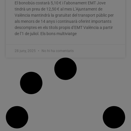
El bonobús costarà 5,10 € i l’abonament EMT Jove
tindrà un preu de 12,50 € al mes L’Ajuntament de
València mantindrà la gratuïtat del transport públic per
als menors de 14 anys i continuarà oferint importants
descomptes en els títols propis d’EMT València a partir
de l’1 de juliol. Els bons multiviatge
28 juny, 2025
No hi ha comentaris