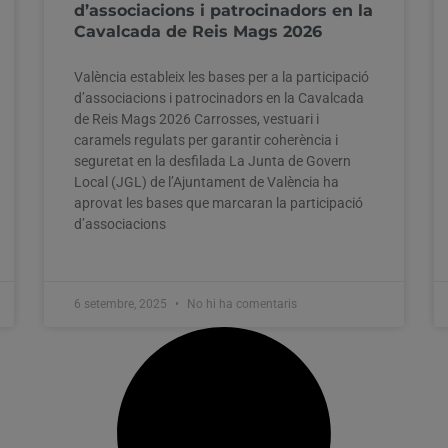
d’associacions i patrocinadors en la
Cavalcada de Reis Mags 2026
València estableix les bases per a la participació
d’associacions i patrocinadors en la Cavalcada
de Reis Mags 2026 Carrosses, vestuari i
caramels regulats per garantir coherència i
seguretat en la desfilada La Junta de Govern
Local (JGL) de l’Ajuntament de València ha
aprovat les bases que marcaran la participació
d’associacions
6 setembre, 2025
No hi ha comentaris