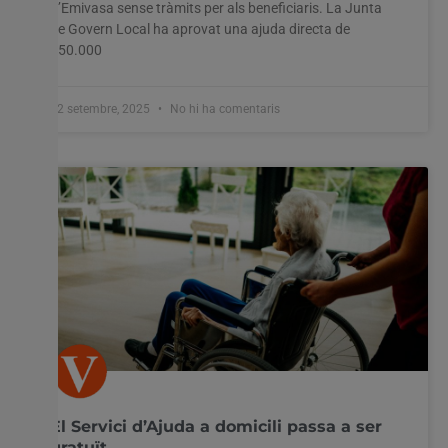
d’Emivasa sense tràmits per als beneficiaris. La Junta
de Govern Local ha aprovat una ajuda directa de
550.000
12 setembre, 2025
No hi ha comentaris
El Servici d’Ajuda a domicili passa a ser
gratuït