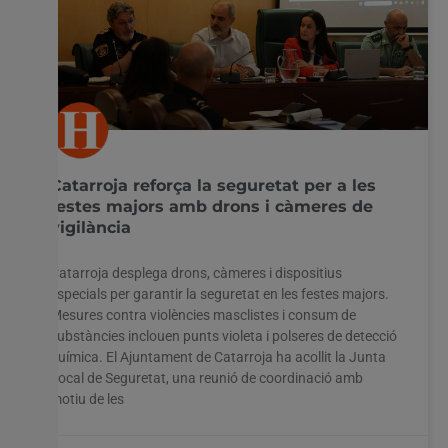
Catarroja reforça la seguretat per a les
festes majors amb drons i càmeres de
vigilància
Catarroja desplega drons, càmeres i dispositius
especials per garantir la seguretat en les festes majors.
Mesures contra violències masclistes i consum de
substàncies inclouen punts violeta i polseres de detecció
química. El Ajuntament de Catarroja ha acollit la Junta
Local de Seguretat, una reunió de coordinació amb
motiu de les