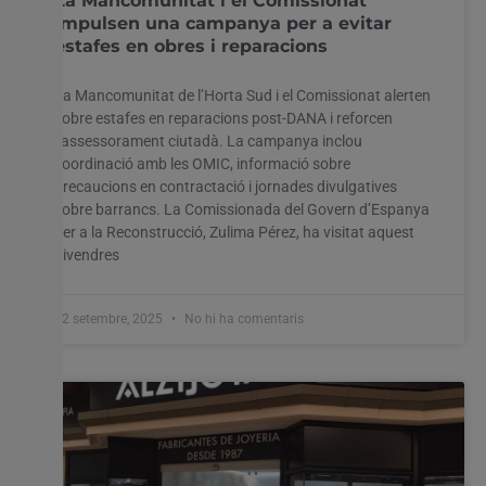
La Mancomunitat i el Comissionat
impulsen una campanya per a evitar
estafes en obres i reparacions
La Mancomunitat de l’Horta Sud i el Comissionat alerten
Utilitzem cookies al nostre lloc web per oferir-vos
sobre estafes en reparacions post-DANA i reforcen
l'experiència més rellevant recordant les vostres preferències
l’assessorament ciutadà. La campanya inclou
i visites repetides. En fer clic a "Acceptar-ho tot", accepteu
coordinació amb les OMIC, informació sobre
l'ús de TOTES les cookies. Tanmateix, podeu visitar
precaucions en contractació i jornades divulgatives
"Configuració de les galetes" per proporcionar un
sobre barrancs. La Comissionada del Govern d’Espanya
consentiment controlat.
per a la Reconstrucció, Zulima Pérez, ha visitat aquest
divendres
Configuració cookies
Accepta tot
12 setembre, 2025
No hi ha comentaris