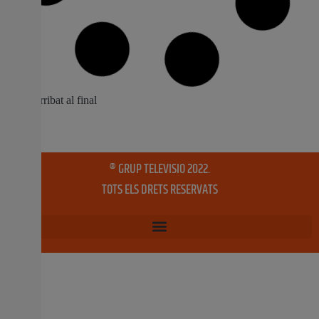
Torrent reobrirà el Mercat Sant Gregori el
dimarts 16 de setembre
El mercat celebra el seu 70 aniversari amb una reforma
que millora seguretat, accessibilitat i serveis per al
veïnat. La remodelació inclou 330 m² renovats,
il·luminació LED i una nova zona de degustació
vinculada a l’espai cultural Després de les obres de
remodelació iniciades este estiu, el Mercat Sant Gregori
12 setembre, 2025
No hi ha comentaris