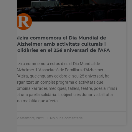
Alzira commemora el Dia Mundial de
l’Alzheimer amb activitats culturals i
solidàries en el 25é aniversari de l’AFA
Alzira commemora estos díes el Dia Mundial de
l’Alzheimer. L’Associació de Familiars d’Alzheimer
d’Alzira, que enguany celebra el seu 25 aniversari, ha
organitzat un complet programa d’activitats que
combina xarrades mèdiques, tallers, teatre, poesia i fins i
tot una paella solidària. L’objectiu és donar visibilitat a
una malaltia que afecta
12 setembre, 2025
No hi ha comentaris