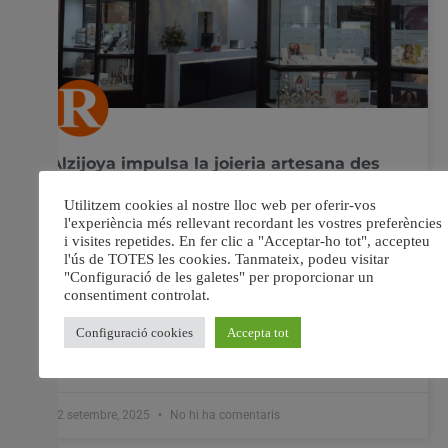
Alzijoya impulsa la joieria artesana des
d’Alzira amb creacions pròpies
Alzijoya combina artesania tradicional i disseny
contemporani per crear joies úniques a Alzira. La firma
ofereix personalització, manteniment i restauració,
consolidant-se com a referent local de confiança. La
firma Alzijoya, amb seu al centre comercial Carrefour
Alzira, aposta per un concepte de joieria que uneix
l’artesania tradicional amb les tendències
12 setembre, 2025
No hi ha comentaris