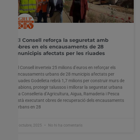
El Consell reforça la seguretat amb
obres en els encausaments de 28
municipis afectats per les riuades
El Consell inverteix 25 milions d’euros en reforçar els
encausaments urbans de 28 municipis afectats per
riuades Godelleta rebrà 1,7 milions per construir murs de
gabions, protegir talussos i millorar la seguretat urbana
La Conselleria d’Agricultura, Aigua, Ramaderia i Pesca
està executant obres de recuperació dels encausaments
urbans en 28
8 octubre, 2025
No hi ha comentaris