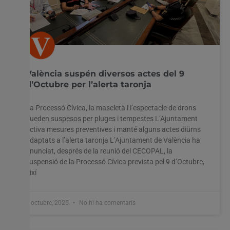
València suspén diversos actes del 9
d’Octubre per l’alerta taronja
La Processó Cívica, la mascletà i l’espectacle de drons
queden suspesos per pluges i tempestes L’Ajuntament
activa mesures preventives i manté alguns actes diürns
adaptats a l’alerta taronja L’Ajuntament de València ha
anunciat, després de la reunió del CECOPAL, la
suspensió de la Processó Cívica prevista pel 9 d’Octubre,
així
8 octubre, 2025
No hi ha comentaris