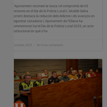
L’Ajuntament reconeix la tasca i el compromís de 65
persones en el Dia de la Policia Local L’alcalde Salva
Utilitzem cookies al nostre lloc web per oferir-vos
Torrent destaca la reducció dels delictes i els avanços en
l'experiència més rellevant recordant les vostres preferències
seguretat ciutadana L’Ajuntament de l’Eliana ha
i visites repetides. En fer clic a "Acceptar-ho tot", accepteu
l'ús de TOTES les cookies. Tanmateix, podeu visitar
commemorat hui el Dia de la Policia Local 2025, un acte
"Configuració de les galetes" per proporcionar un
institucional en què s’ha
consentiment controlat.
Configuració cookies
Accepta tot
8 octubre, 2025
No hi ha comentaris