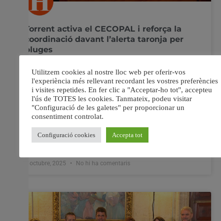
Torrent activa el CECOPAL i reforça la
coordinació davant l’alerta taronja per
pluges
Torrent activa el Centre de Coordinació Operativa
Municipal per a fer front a l’alerta taronja per pluges
L’alcaldessa apel·la a la prudència ciutadana i a seguir
les recomanacions oficials davant possibles incidències
L’Ajuntament de Torrent ha activat el CECOPAL (Centre
de Coordinació Operativa Municipal) davant l’alerta
taronja per pluges decretada
8 octubre, 2025
No hi ha comentaris