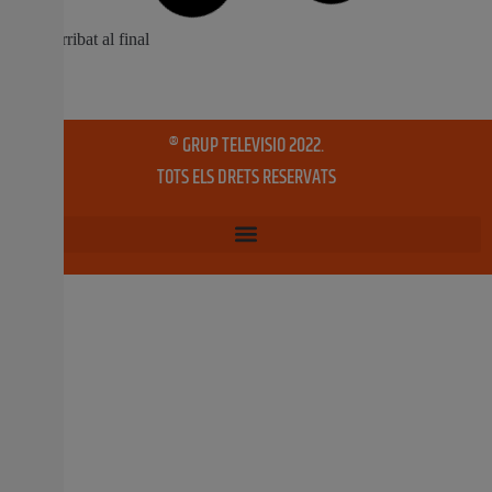
03:00 hores. Esdeveniments principals: espectacle
pirotècnic al Pont de Monteolivete a les 23:59 h i
l’espectacle de drones ‘Océanos’ a les 23:00 h. Línies
disponibles: totes les línies de Metrovalencia, inclosa la
Línia 10 del tramvia. Ferrocarrils de la
8 octubre, 2025
No hi ha comentaris