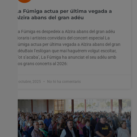
La Fúmiga actua per última vegada a
Alzira abans del gran adéu
La Fúmiga es despedeix a Alzira abans del gran adéu
Horaris i artistes convidats del concert especial La
Fúmiga actua per última vegada a Alzira abans del gran
adéuBaix l’eslògan que mai haguérem volgut escoltar,
‘Tot s’acaba’, La Fúmiga ha anunciat el seu adéu amb
dos grans concerts al 2026:
8 octubre, 2025
No hi ha comentaris