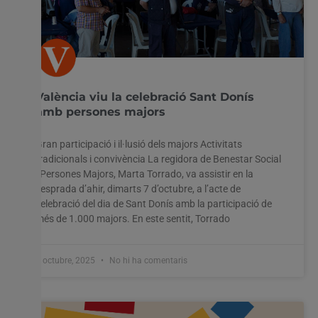
València viu la celebració Sant Donís
amb persones majors
Gran participació i il·lusió dels majors Activitats
tradicionals i convivència La regidora de Benestar Social
i Persones Majors, Marta Torrado, va assistir en la
vesprada d’ahir, dimarts 7 d’octubre, a l’acte de
celebració del dia de Sant Donís amb la participació de
més de 1.000 majors. En este sentit, Torrado
8 octubre, 2025
No hi ha comentaris