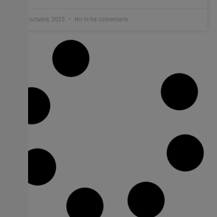
8 octubre, 2025
No hi ha comentaris
Metrovalencia oferirà servei nocturn la
vigília del 9 d’Octubre per als actes
festius
Data i horari: dimecres 8 d’octubre, fins a prop de les