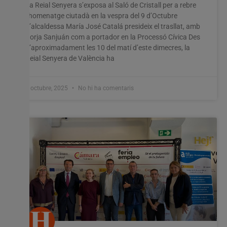
La Reial Senyera s’exposa al Saló de Cristall per a rebre
l’homenatge ciutadà en la vespra del 9 d’Octubre
L’alcaldessa María José Catalá presideix el trasllat, amb
Borja Sanjuán com a portador en la Processó Cívica Des
d’aproximadament les 10 del matí d’este dimecres, la
Reial Senyera de València ha
8 octubre, 2025
No hi ha comentaris