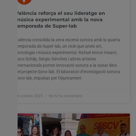
València reforça el seu lideratge en
música experimental amb la nova
temporada de Super·lab
València consolida la seva escena sonora amb la quarta
temporada de Super·lab, un cicle que uneix art,
tecnologia i música experimental. Rafael Anton Irisarri,
Jaco Schilp, Sergio Sánchez i altres artistes
internacionals porten innovació sonora a la ciutat dins
del projecte Sono·lab. El laboratori d’investigació sonora
Sono·lab, impulsat per l’Ajuntament
16 octubre, 2025
No hi ha comentaris