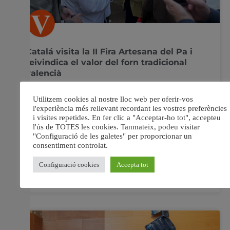
Catalá visita la II Fira Artesana del Pa i
reivindica el valor del forn tradicional
valencià
L’alcaldessa Catalá reivindica la importància dels forns
tradicionals i l’alimentació saludable a València. La II
Fira Artesana del Pa mostra la qualitat i proximitat dels
productes del Gremi de Forners i Pastissers.
L’alcaldessa de València, María José Catalá, ha visitat la
II Fira Artesana del Pa, organitzada pel Gremi de
16 octubre, 2025
No hi ha comentaris