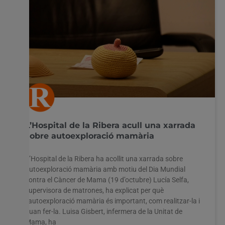
L’Hospital de la Ribera acull una xarrada
sobre autoexploració mamària
L’Hospital de la Ribera ha acollit una xarrada sobre
autoexploració mamària amb motiu del Dia Mundial
contra el Càncer de Mama (19 d’octubre) Lucía Selfa,
supervisora de matrones, ha explicat per què
l’autoexploració mamària és important, com realitzar-la i
quan fer-la. Luisa Gisbert, infermera de la Unitat de
Mama, ha