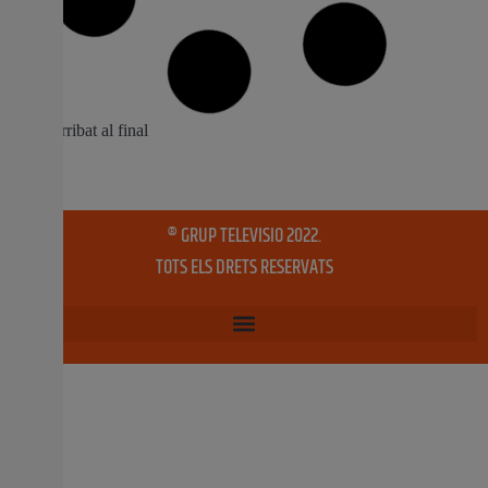
pla de reconversió ambiciós en les V
Jornades Citrícoles de LA UNIÓ
Més del 90% dels citricultors reclamen un pla de
reconversió que modernitze explotacions i frene
l’abandó de camps. Els participants demanen ajudes
més altes, suport a la renda i prioritat per a joves
professionals, davant dels reptes del canvi climàtic i la
fragmentació de parcel·les. Hui s’han presentat els
resultats
16 octubre, 2025
No hi ha comentaris