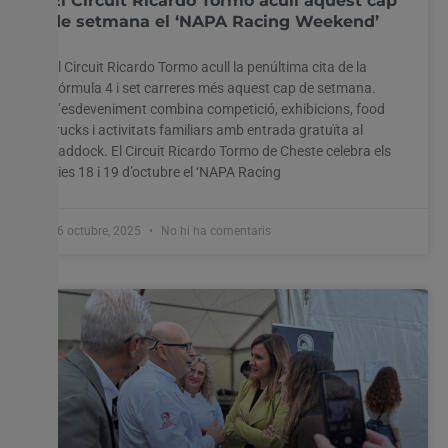
El Circuit Ricardo Tormo acull aquest cap
de setmana el ‘NAPA Racing Weekend’
El Circuit Ricardo Tormo acull la penúltima cita de la
Fórmula 4 i set carreres més aquest cap de setmana.
Utilitzem cookies al nostre lloc web per oferir-vos
L’esdeveniment combina competició, exhibicions, food
l'experiència més rellevant recordant les vostres preferències
trucks i activitats familiars amb entrada gratuïta al
i visites repetides. En fer clic a "Acceptar-ho tot", accepteu
l'ús de TOTES les cookies. Tanmateix, podeu visitar
paddock. El Circuit Ricardo Tormo de Cheste celebra els
"Configuració de les galetes" per proporcionar un
dies 18 i 19 d’octubre el ‘NAPA Racing
consentiment controlat.
Configuració cookies
Accepta tot
16 octubre, 2025
No hi ha comentaris