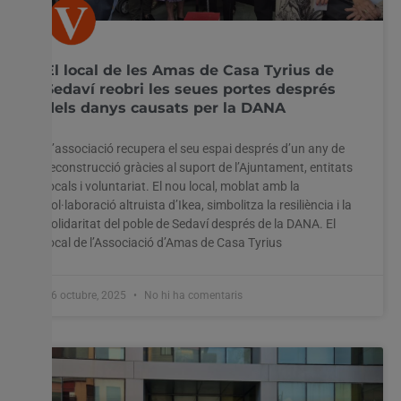
El local de les Amas de Casa Tyrius de
Sedaví reobri les seues portes després
dels danys causats per la DANA
L’associació recupera el seu espai després d’un any de
reconstrucció gràcies al suport de l’Ajuntament, entitats
locals i voluntariat. El nou local, moblat amb la
col·laboració altruista d’Ikea, simbolitza la resiliència i la
solidaritat del poble de Sedaví després de la DANA. El
local de l’Associació d’Amas de Casa Tyrius
16 octubre, 2025
No hi ha comentaris