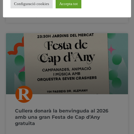
Configuració cookies
Accepta tot
30 novembre, 2025
No hi ha comentaris
Cullera donarà la benvinguda al 2026
amb una gran Festa de Cap d’Any
gratuïta