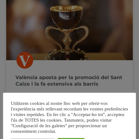
València aposta per la promoció del Sant
Calze i la fa extensiva als barris
L’Ajuntament de València, a través de la Regidoria de
Utilitzem cookies al nostre lloc web per oferir-vos
Turisme, està desenvolupant diverses accions
l'experiència més rellevant recordant les vostres preferències
promocionals amb motiu de la celebració del III Any
i visites repetides. En fer clic a "Acceptar-ho tot", accepteu
Jubilar del Sant Calze, amb l’objectiu de diversificar
l'ús de TOTES les cookies. Tanmateix, podeu visitar
l’oferta turística i situar València com a destinació
"Configuració de les galetes" per proporcionar un
religiosa, cultural, històrica i artística. Segons la regidora
consentiment controlat.
de Turisme, Paula