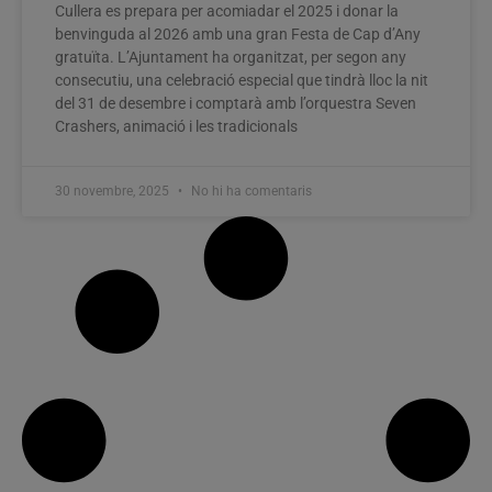
Cullera es prepara per acomiadar el 2025 i donar la
benvinguda al 2026 amb una gran Festa de Cap d’Any
gratuïta. L’Ajuntament ha organitzat, per segon any
consecutiu, una celebració especial que tindrà lloc la nit
del 31 de desembre i comptarà amb l’orquestra Seven
Crashers, animació i les tradicionals
30 novembre, 2025
No hi ha comentaris