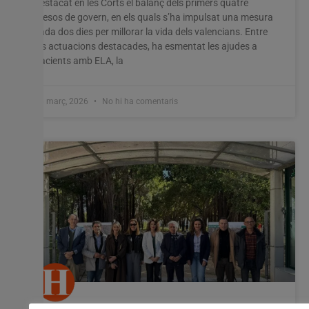
destacat en les Corts el balanç dels primers quatre
mesos de govern, en els quals s’ha impulsat una mesura
Configuració cookies
Accepta tot
cada dos dies per millorar la vida dels valencians. Entre
les actuacions destacades, ha esmentat les ajudes a
pacients amb ELA, la
26 març, 2026
No hi ha comentaris