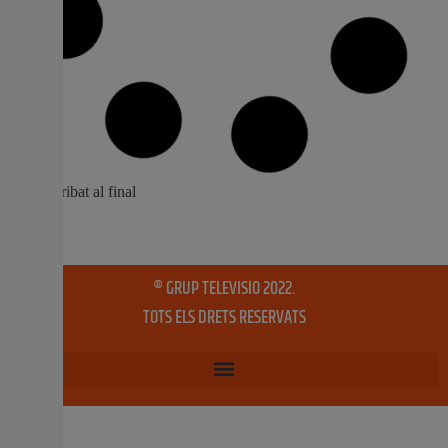
Desconvocada la vaga de recollida de
fem a Carcaixent
Desconvocada la vaga de recollida de fem a Carcaixent
després que empresa i treballadors arriben a un acord.
El dimarts es va mantindre una nova reunió entre la
Mancomunitat de la Ribera Alta i l’Ajuntament de
Carcaixent per analitzar la situació generada per la
vaga. Ambdós institucions han reiterat al
26 març, 2026
No hi ha comentaris