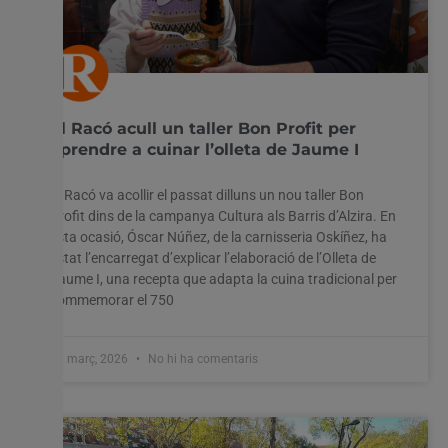
El Racó acull un taller Bon Profit per
aprendre a cuinar l’olleta de Jaume I
El Racó va acollir el passat dilluns un nou taller Bon
Profit dins de la campanya Cultura als Barris d’Alzira. En
esta ocasió, Óscar Núñez, de la carnisseria Oskíñez, ha
estat l’encarregat d’explicar l’elaboració de l’Olleta de
Jaume I, una recepta que adapta la cuina tradicional per
commemorar el 750
26 març, 2026
No hi ha comentaris