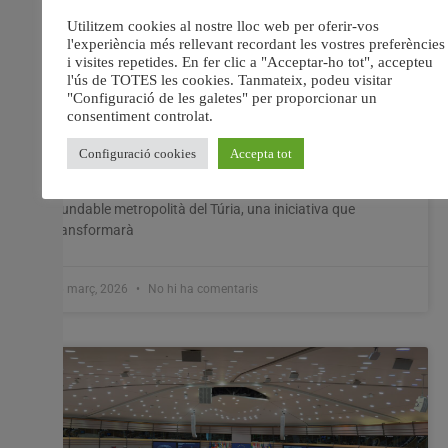
Mislata, Paterna, Quart i València
impulsen el gran parc inundable
metropolità del Túria
El projecte ampliarà el Jardí del Túria i reforçarà la
protecció davant inundacions Un espai verd de 80
hectàrees beneficiarà més de 300.000 persones Els
municipis de Mislata, Paterna, Quart de Poblet i València
continuen avançant en el projecte del gran parc
inundable metropolità del Túria, una iniciativa que
transformarà
26 març, 2026
No hi ha comentaris