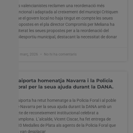
Els valencianistes reclamen una reordenació més
funcional i adaptada al creixement del municipi Critiquen
que el govern local no haja tingut en compte les seues
propostes en el pla director Compromís per Meliana ha
reiterat les seues propostes per a la reordenació del
poliesportiu municipal, destacant la necessitat de donar
26 març, 2026
No hi ha comentaris
Paiporta homenatja Navarra i la Policia
Foral per la seua ajuda durant la DANA.
Paiporta ha retut homenatge a la Policia Foral i al poble
de Navarra per la seua ajuda durant la DANA amb un
acte de reconeixement institucional celebrat a
Pamplona. L’alcalde, Vicent Ciscar, ha fet entrega de
103 Medalles de Plata als agents de la Policia Foral que
es van desplaçar