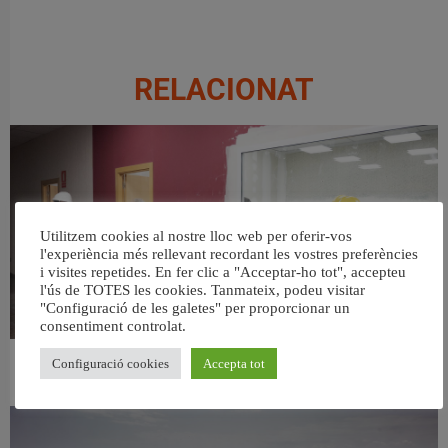
RELACIONAT
Utilitzem cookies al nostre lloc web per oferir-vos
l'experiència més rellevant recordant les vostres preferències
i visites repetides. En fer clic a "Acceptar-ho tot", accepteu
l'ús de TOTES les cookies. Tanmateix, podeu visitar
"Configuració de les galetes" per proporcionar un
consentiment controlat.
Configuració cookies
Accepta tot
València ultima el nou centre per a persones majors del barri de Sant Antoni
6 agost, 2026