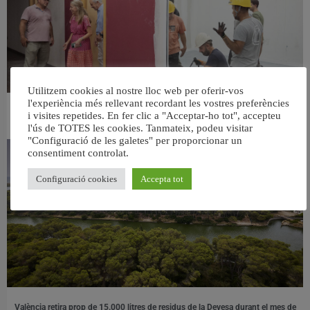
Utilitzem cookies al nostre lloc web per oferir-vos
l'experiència més rellevant recordant les vostres preferències
València ultima el nou centre per a persones majors del barri de Sant Antoni
i visites repetides. En fer clic a "Acceptar-ho tot", accepteu
6 agost, 2026
l'ús de TOTES les cookies. Tanmateix, podeu visitar
"Configuració de les galetes" per proporcionar un
consentiment controlat.
Configuració cookies
Accepta tot
València retira prop de 15.000 litres de residus de la Devesa durant el mes de