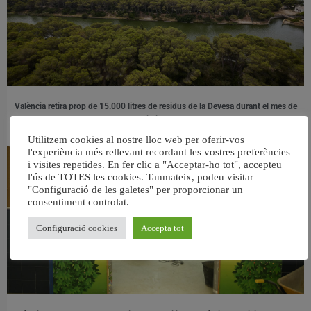
València retira prop de 15.000 litres de residus de la Devesa durant el mes de
juliol
6 agost, 2026
Utilitzem cookies al nostre lloc web per oferir-vos
l'experiència més rellevant recordant les vostres preferències
i visites repetides. En fer clic a "Acceptar-ho tot", accepteu
l'ús de TOTES les cookies. Tanmateix, podeu visitar
"Configuració de les galetes" per proporcionar un
consentiment controlat.
Configuració cookies
Accepta tot