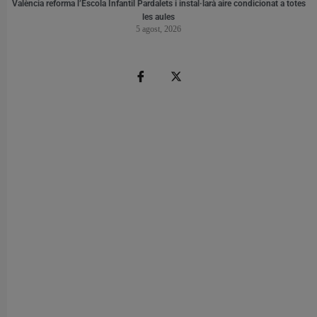
València reforma l’Escola Infantil Pardalets i instal·larà aire condicionat a totes
les aules
5 agost, 2026