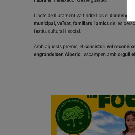
Fabra
el mereixedor d’este guardó.
L’acte de lliurament va tindre lloc el
diumenge de
municipal, veïnat, familiars i amics
de les pers
festiu, cultural i social.
Amb aquests premis, el
consistori vol reconéixe
engrandeixen Alberic
i escampen amb
orgull 