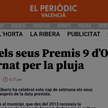
TAT
EDUCACIÓ
SUCCESSOS
ESPORTS
POLÍTICA
ENTRE
L’HORTA
LA RIBERA
PUBLICITAT
els seus Premis 9 d’
rnat per la pluja
6:37 pm
Alberic ha celebrat este cap de setmana els seus
esprés de la data prevista.
 al municipi, que des del 2013 reconeix la