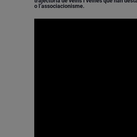
trajectòria de veïns i veïnes que han desta
o l’associacionisme.