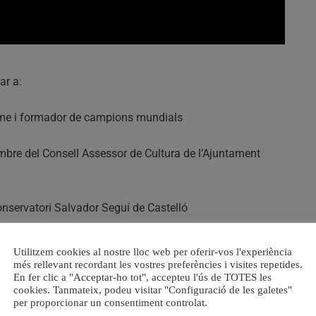
ar a:
sme i formador de campions mundials
embre del Consell Assessor de Cultura de l’Ajuntament
Conservatori Salvador Seguí de Castelló
sat de 25 a més de 170 xiquets i xiquetes i celebra el seu
Utilitzem cookies al nostre lloc web per oferir-vos l'experiència
més rellevant recordant les vostres preferències i visites repetides.
En fer clic a "Acceptar-ho tot", accepteu l'ús de TOTES les
cookies. Tanmateix, podeu visitar "Configuració de les galetes"
rns locals amb la Mona d’Or
, sent enguany
Joaquin
per proporcionar un consentiment controlat.