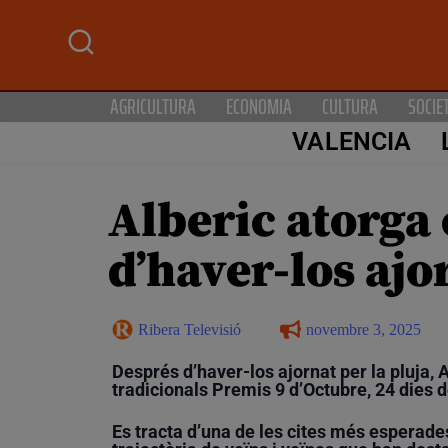
AGRICULTURA
ECONOMIA
CULTURA
SOCIE
VALENCIA
Alberic atorga 
d’haver-los ajo
Ribera Televisió
novembre 3, 2025
Després d’haver-los ajornat per la pluja, 
tradicionals Premis 9 d’Octubre, 24 dies d
Es tracta d’una de les cites més esperades