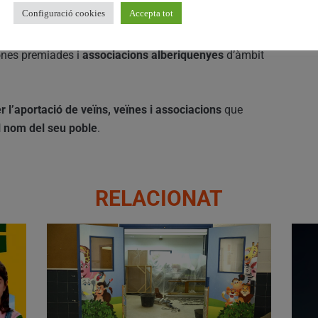
Configuració cookies
Accepta tot
 matí en un saló de plens abarrotat
, amb
corporació
ones premiades i
associacions alberiquenyes
d’àmbit
r l’aportació de veïns, veïnes i associacions
que
el nom del seu poble
.
RELACIONAT