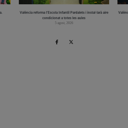
a.
València reforma l’Escola Infantil Pardalets i instal·larà aire
Valènc
condicionat a totes les aules
5 agost, 2026