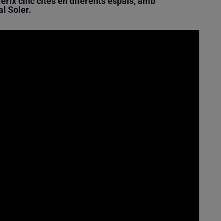
erix cinc cites en diferents espais, amb
l Soler.