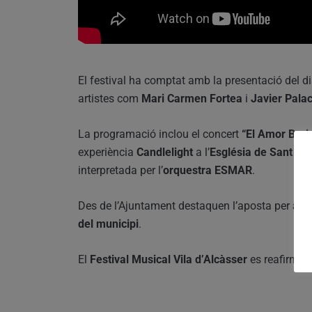
El festival ha comptat amb la presentació del d
artistes com
Mari Carmen Fortea
i
Javier Palac
La programació inclou el concert
“El Amor Bruj
experiència
Candlelight
a l’
Església de Sant Mar
interpretada per l’
orquestra ESMAR
.
Des de l’Ajuntament destaquen l’aposta per
acos
del municipi
.
El
Festival Musical Vila d’Alcàsser
es reafirma