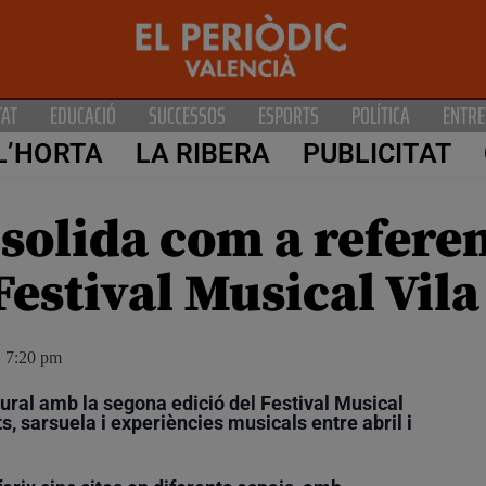
TAT
EDUCACIÓ
SUCCESSOS
ESPORTS
POLÍTICA
ENTRE
L’HORTA
LA RIBERA
PUBLICITAT
nsolida com a refere
 Festival Musical Vila
7:20 pm
tural amb la segona edició del Festival Musical
, sarsuela i experiències musicals entre abril i