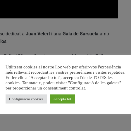
isc dedicat a
Juan Velert
i una
Gala de Sarsuela
amb
ios
.
o. Falla 150 anys”
en homenatge a
Manuel de Falla
, una
tí Bisbe
i la clausura amb l’òpera
“El Barbero de Sevilla”
Utilitzem cookies al nostre lloc web per oferir-vos l'experiència
més rellevant recordant les vostres preferències i visites repetides.
En fer clic a "Acceptar-ho tot", accepteu l'ús de TOTES les
cookies. Tanmateix, podeu visitar "Configuració de les galetes"
tar la música a tots els públics
i reforçar la
vida cultural
per proporcionar un consentiment controlat.
Configuració cookies
Accepta tot
 com una
cita cultural de referència a la comarca
.