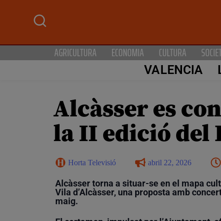
AGRICULTURA
ECONOMIA
CULTURA
SOCIE
VALENCIA
Alcàsser es co
la II edició del
Horta Televisió
abril 22, 2026
Alcàsser torna a situar-se en el mapa cul
Vila d’Alcàsser, una proposta amb concerts
maig.