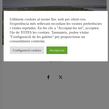
Utilitzem cookies al nostre lloc web per oferir-vos
l'experiència més rellevant recordant les vostres preferències
i visites repetides. En fer clic a "Acceptar-ho tot", accepteu
l'ús de TOTES les cookies. Tanmateix, podeu visitar
"Configuració de les galetes" per proporcionar un
consentiment controlat.
Configuració cookies
Accepta tot
València retira prop de 15.000 litres de residus de la Devesa durant el mes de
juliol
6 agost, 2026