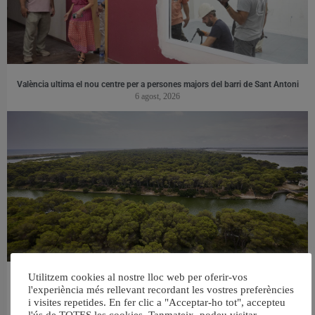
València ultima el nou centre per a persones majors del barri de Sant Antoni
6 agost, 2026
Utilitzem cookies al nostre lloc web per oferir-vos
València retira prop de 15.000 litres de residus de la Devesa durant el mes de
l'experiència més rellevant recordant les vostres preferències
juliol
i visites repetides. En fer clic a "Acceptar-ho tot", accepteu
6 agost, 2026
l'ús de TOTES les cookies. Tanmateix, podeu visitar