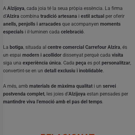
A
Alzijoya
, cada joia té la seua pròpia essència. La firma
d’
Alzira
combina
tradició artesana
i
estil actual
per oferir
anells, penjolls i arracades
que acompanyen
moments
especials
i il·luminen cada
celebració
.
La
botiga
, situada al
centre comercial Carrefour Alzira
, és
un espai
modern i acollidor
dissenyat perquè cada
visita
siga una
experiència única
. Cada
peça
es pot
personalitzar
,
convertint-se en un
detall exclusiu i inoblidable
.
A més, amb
materials de màxima qualitat
i un
servei
postvenda complet
, les joies d’
Alzijoya
estan pensades per
mantindre viva l’emoció amb el pas del temps
.