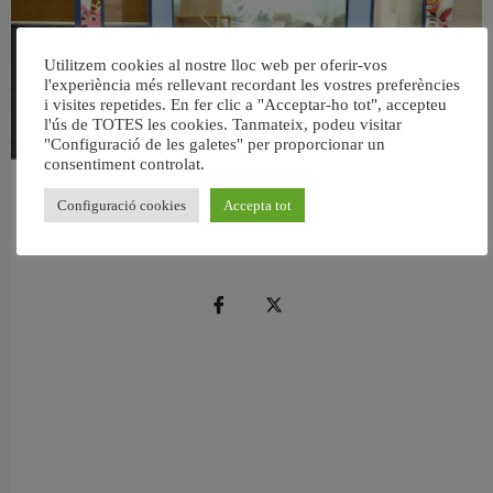
Utilitzem cookies al nostre lloc web per oferir-vos
l'experiència més rellevant recordant les vostres preferències
i visites repetides. En fer clic a "Acceptar-ho tot", accepteu
l'ús de TOTES les cookies. Tanmateix, podeu visitar
"Configuració de les galetes" per proporcionar un
consentiment controlat.
València reforma l’Escola Infantil Pardalets i instal·larà aire condicionat a totes
Configuració cookies
Accepta tot
les aules
5 agost, 2026