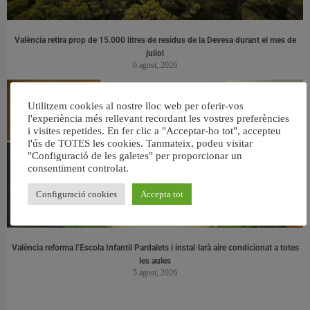
València retira prop de 15.000 litres de residus de la Devesa durant el mes de
juliol
6 agost, 2026
Utilitzem cookies al nostre lloc web per oferir-vos
l'experiència més rellevant recordant les vostres preferències
i visites repetides. En fer clic a "Acceptar-ho tot", accepteu
l'ús de TOTES les cookies. Tanmateix, podeu visitar
"Configuració de les galetes" per proporcionar un
consentiment controlat.
Configuració cookies
Accepta tot
València reforma l’Escola Infantil Pardalets i instal·larà aire condicionat a totes
les aules
5 agost, 2026