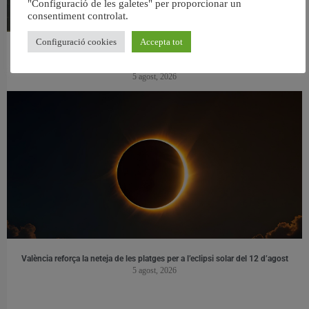
"Configuració de les galetes" per proporcionar un
consentiment controlat.
Configuració cookies
Accepta tot
València reforma l’Escola Infantil Pardalets i instal·larà aire condicionat a totes
les aules
5 agost, 2026
València reforça la neteja de les platges per a l’eclipsi solar del 12 d’agost
5 agost, 2026