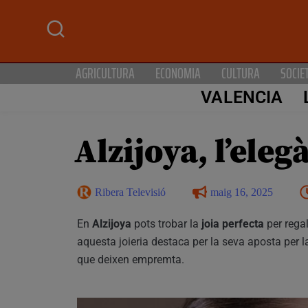
AGRICULTURA
ECONOMIA
CULTURA
SOCIE
VALENCIA
Alzijoya, l’eleg
Ribera Televisió
maig 16, 2025
En
Alzijoya
pots trobar la
joia perfecta
per rega
aquesta joieria destaca per la seva aposta per 
que deixen empremta.