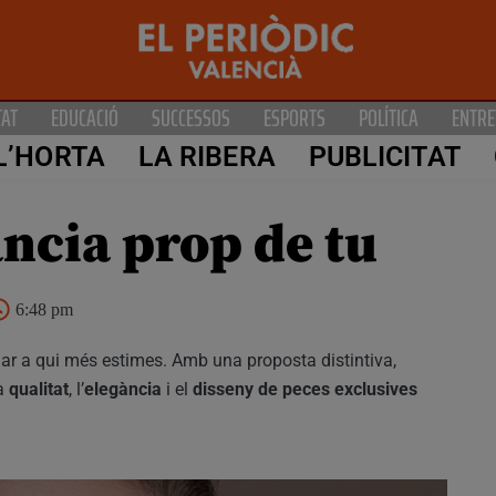
TAT
EDUCACIÓ
SUCCESSOS
ESPORTS
POLÍTICA
ENTRE
L’HORTA
LA RIBERA
PUBLICITAT
ància prop de tu
6:48 pm
lar a qui més estimes. Amb una proposta distintiva,
la
qualitat
, l’
elegància
i el
disseny de peces exclusives