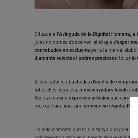
Situada a
l’Avinguda de la Dignitat Humana, a 
joies no només s’observen, sinó que
s’experime
concebudes en exclusiva
per a la marca, elab
diamants selectes
i
pedres precioses
, tot amb
El seu catàleg abasta des d’
anells de comprom
totes elles creades per
dissenyadors locals
amb 
Alzijoya és una
expressió artística
que combina
més que una joia: una
creació carregada d’emoc
Un dels elements que fa d’Alzijoya una joieria e
col·laborar de prop en el procés de
creació de 