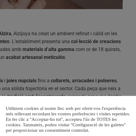
Alzira
, Alzijoya ha creat un ambient refinat i càlid on les
nten
. L’establiment presenta una
col·lecció de creacions
orades amb
materials d’alta gamma
com or de 18 quirats,
 un
acabat artesanal meticulós
.
ís
i
joies nupcials
fins a
collarets, arracades i polseres
,
una sòlida trajectòria en el sector. Cada peça que neix a
 la
tradició amb l’avantguarda
, pensada per a qui desitja
ió i singularitat
.
Utilitzem cookies al nostre lloc web per oferir-vos l'experiència
més rellevant recordant les vostres preferències i visites repetides.
En fer clic a "Acceptar-ho tot", accepteu l'ús de TOTES les
cookies. Tanmateix, podeu visitar "Configuració de les galetes"
special és el seu
servei a mida
, que permet als clients
per proporcionar un consentiment controlat.
peces adaptades
als seus gustos personals. A més,