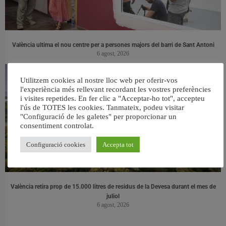
València ultima el nou centre per a persones majors del barri de Sant Antoni
6 agost, 2026
Utilitzem cookies al nostre lloc web per oferir-vos
l'experiència més rellevant recordant les vostres preferències
i visites repetides. En fer clic a "Acceptar-ho tot", accepteu
l'ús de TOTES les cookies. Tanmateix, podeu visitar
"Configuració de les galetes" per proporcionar un
consentiment controlat.
Configuració cookies
Accepta tot
València retira prop de 15.000 litres de residus de la Devesa durant el mes de
juliol
6 agost, 2026