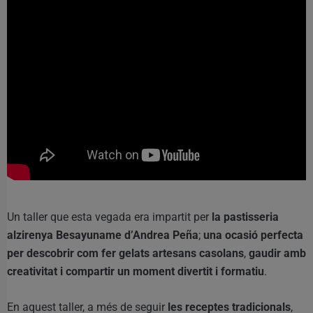
Un taller que esta vegada era impartit per
la pastisseria
alzirenya Besayuname d’Andrea Peña
;
una ocasió perfecta
per descobrir com fer gelats artesans casolans
,
gaudir amb
creativitat i compartir un moment divertit i formatiu
.
En aquest taller, a més de seguir
les receptes tradicionals
,