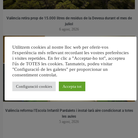
València retira prop de 15.000 litres de residus de la Devesa durant el mes de
juliol
6 agost, 2026
Utilitzem cookies al nostre lloc web per oferir-vos
l'experiència més rellevant recordant les vostres preferències
i visites repetides. En fer clic a "Acceptar-ho tot", accepteu
l'ús de TOTES les cookies. Tanmateix, podeu visitar
"Configuració de les galetes" per proporcionar un
consentiment controlat.
Configuració cookies
Accepta tot
València reforma l’Escola Infantil Pardalets i instal·larà aire condicionat a totes
les aules
5 agost, 2026