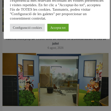
l'experiència més rellevant recordant les vostres preferències
i visites repetides. En fer clic a "Acceptar-ho tot", accepteu
l'ús de TOTES les cookies. Tanmateix, podeu visitar
"Configuració de les galetes" per proporcionar un
consentiment controlat.
Configuració cookies
Accepta tot
València retira prop de 15.000 litres de residus de la Devesa durant el mes de
juliol
6 agost, 2026