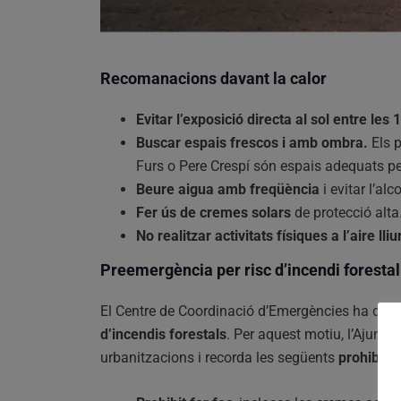
Recomanacions davant la calor
Evitar l’exposició directa al sol entre les 
Buscar espais frescos i amb ombra.
Els p
Furs o Pere Crespí són espais adequats per
Beure aigua amb freqüència
i evitar l’a
Fer ús de cremes solars
de protecció alta
No realitzar activitats físiques a l’aire lliu
Preemergència per risc d’incendi forestal
El Centre de Coordinació d’Emergències ha decr
d’incendis forestals
. Per aquest motiu, l’Ajunta
urbanitzacions i recorda les següents
prohibici