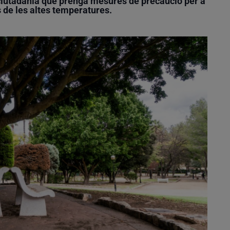
ciutadania que prenga mesures de precaució per a
s de les altes temperatures.