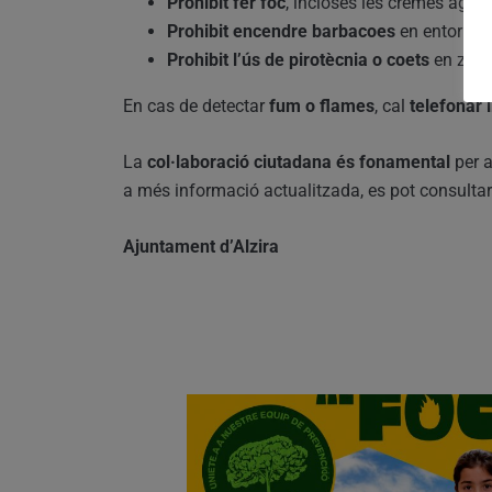
Prohibit fer foc
, incloses les cremes agríc
Prohibit encendre barbacoes
en entorns f
Prohibit l’ús de pirotècnia o coets
en zone
En cas de detectar
fum o flames
, cal
telefonar
La
col·laboració ciutadana és fonamental
per a
a més informació actualitzada, es pot consultar 
Ajuntament d’Alzira