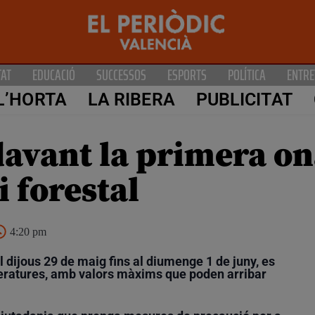
TAT
EDUCACIÓ
SUCCESSOS
ESPORTS
POLÍTICA
ENTRE
L’HORTA
LA RIBERA
PUBLICITAT
 davant la primera on
i forestal
4:20 pm
 dijous 29 de maig fins al diumenge 1 de juny, es
eratures, amb valors màxims que poden arribar