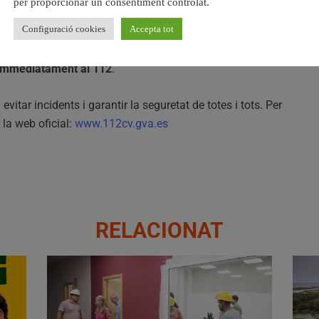
oles, encara que estiguen autoritzades.
per proporcionar un consentiment controlat.
orestals.
Configuració cookies
Accepta tot
s de muntanya.
 immediatament al 112
.
 evitar incidents i garantir la seguretat de totes i tots. Per
la web oficial:
www.112cv.gva.es
RELACIONAT