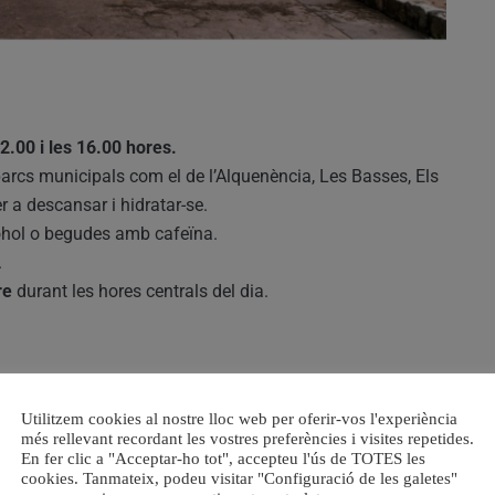
12.00 i les 16.00 hores.
arcs municipals com el de l’Alquenència, Les Basses, Els
 a descansar i hidratar-se.
lcohol o begudes amb cafeïna.
.
re
durant les hores centrals del dia.
etat el
nivell taronja de preemergència per risc alt
ment reforça la vigilància en zones forestals i
Utilitzem cookies al nostre lloc web per oferir-vos l'experiència
més rellevant recordant les vostres preferències i visites repetides.
ons
:
En fer clic a "Acceptar-ho tot", accepteu l'ús de TOTES les
cookies. Tanmateix, podeu visitar "Configuració de les galetes"