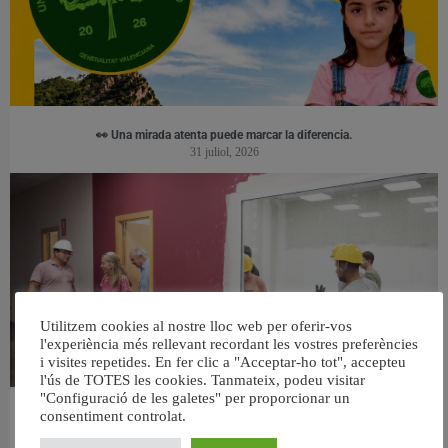
👀 Una mirada atenta puede marcar la diferencia.
31 juliol, 2026
Utilitzem cookies al nostre lloc web per oferir-vos
l'experiència més rellevant recordant les vostres preferències
i visites repetides. En fer clic a "Acceptar-ho tot", accepteu
l'ús de TOTES les cookies. Tanmateix, podeu visitar
"Configuració de les galetes" per proporcionar un
consentiment controlat.
València ultima el nou centre per a persones majors del barri de Sant Antoni
6 agost, 2026