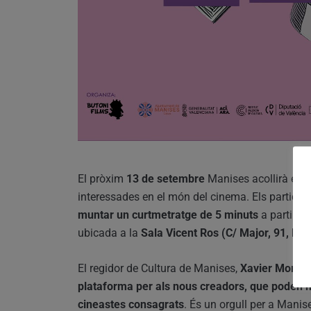
El pròxim
13 de setembre
Manises acollirà el
B
interessades en el món del cinema. Els partici
muntar un curtmetratge de 5 minuts
a partir d’
ubicada a la
Sala Vicent Ros (C/ Major, 91, Ma
El regidor de Cultura de Manises,
Xavier Morant
plataforma per als nous creadors, que poden m
cineastes consagrats
. És un orgull per a Manis