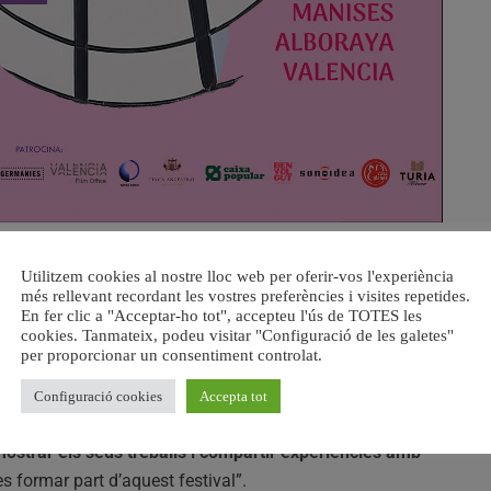
Utilitzem cookies al nostre lloc web per oferir-vos l'experiència
utoni FastFilms
, una activitat oberta a totes les persones
més rellevant recordant les vostres preferències i visites repetides.
pants disposaran de
48 hores per a escriure, gravar i
En fer clic a "Acceptar-ho tot", accepteu l'ús de TOTES les
cookies. Tanmateix, podeu visitar "Configuració de les galetes"
un objecte sorpresa que rebran en arribar a la seu,
per proporcionar un consentiment controlat.
nises)
.
Configuració cookies
Accepta tot
, ha subratllat que el festival “
s’ha consolidat com una
ostrar els seus treballs i compartir experiències amb
es formar part d’aquest festival”.