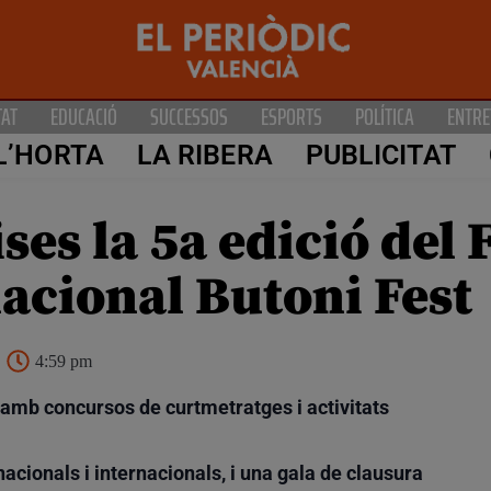
TAT
EDUCACIÓ
SUCCESSOS
ESPORTS
POLÍTICA
ENTRE
L’HORTA
LA RIBERA
PUBLICITAT
es la 5a edició del F
acional Butoni Fest
4:59 pm
t amb concursos de curtmetratges i activitats
nacionals i internacionals, i una gala de clausura