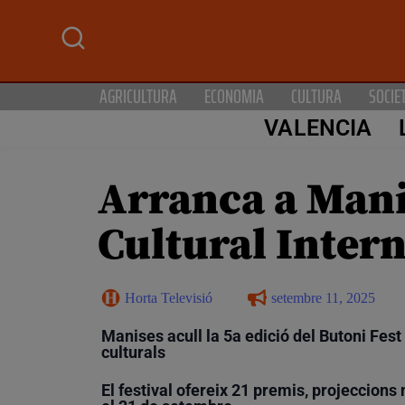
AGRICULTURA
ECONOMIA
CULTURA
SOCIE
VALENCIA
Arranca a Manis
Cultural Intern
Horta Televisió
setembre 11, 2025
Manises acull la 5a edició del Butoni Fes
culturals
El festival ofereix 21 premis, projeccions 