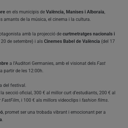
bre
en els municipis de
València, Manises i Alboraia
,
s amants de la música, el cinema i la cultura.
rotagonista amb la projecció de
curtmetratges nacionals i
 20 de setembre) i als
Cinemes Babel de València
(del 17
mbre
a l’Auditori Germanies, amb el visionat dels
Fast
a partir de les 12:00h.
a del festival.
 la secció oficial, 300 € al millor curt d’estudiants, 200 € al
r
FastFilm
, i 100 € als millors videoclips i
fashion films
.
ió
, promet ser una trobada vibrant i emocionant per a
ra
.