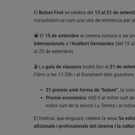
El
Butoni Fest
se celebra del
13 al 21 de setem
consolidant-se com una cita de referència per al
📽️ El
15 de setembre
el cinema tornarà a ser p
internacionals
a l’
Auditori Germanies
(del 15 al
al 20 de setembre).
🎬 La
gala de clausura
tindrà lloc el
21 de sete
Films
a les 11:30h i el lliurament dels guardons 
21 premis amb forma de “butoni”
, la icon
Premis econòmics
: 600 € al millor curt de
millor curt de la secció
La Terreta
i al millo
El festival, que enguany celebra la seua
5a edic
aficionats i professionals del cinema i la cultu