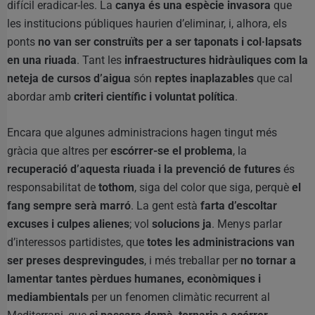
difícil eradicar-les. La
canya és una espècie invasora
que
les institucions públiques haurien d’eliminar, i, alhora, els
ponts
no van ser construïts per a ser taponats i col·lapsats
en una riuada
. Tant les
infraestructures hidràuliques com la
neteja de cursos d’aigua
són
reptes inaplazables
que cal
abordar amb
criteri científic i voluntat política
.
Encara que algunes administracions hagen tingut més
gràcia que altres per
escórrer-se el problema
, la
recuperació d’aquesta riuada i la prevenció de futures
és
responsabilitat de
tothom
, siga del color que siga, perquè
el
fang sempre serà marró
. La gent està
farta d’escoltar
excuses i culpes alienes
; vol
solucions ja
. Menys parlar
d’interessos partidistes, que
totes les administracions van
ser preses desprevingudes
, i més treballar per
no tornar a
lamentar tantes pèrdues humanes, econòmiques i
mediambientals
per un fenomen climàtic recurrent al