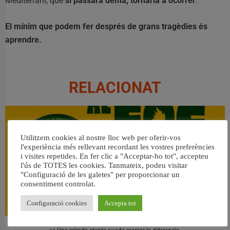
Mediterrani, que
si passara demà, tornaria a ocórrer
.
El mínim que podem fer després de grans tragèdies és
aprendre.
RELACIONAT
Utilitzem cookies al nostre lloc web per oferir-vos
l'experiència més rellevant recordant les vostres preferències
i visites repetides. En fer clic a "Acceptar-ho tot", accepteu
l'ús de TOTES les cookies. Tanmateix, podeu visitar
"Configuració de les galetes" per proporcionar un
consentiment controlat.
Configuració cookies
Accepta tot