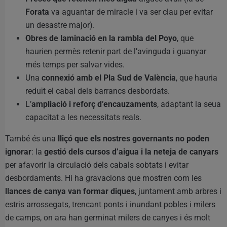
Forata
va aguantar de miracle i va ser clau per evitar
un desastre major).
Obres de laminació en la rambla del Poyo
, que
haurien permès retenir part de l’avinguda i guanyar
més temps per salvar vides.
Una
connexió amb el Pla Sud de València
, que hauria
reduït el cabal dels barrancs desbordats.
L’
ampliació i reforç d’encauzaments
, adaptant la seua
capacitat a les necessitats reals.
També és una
lliçó que els nostres governants no poden
ignorar
: la
gestió dels cursos d’aigua i la neteja de canyars
per afavorir la circulació dels cabals sobtats i evitar
desbordaments. Hi ha gravacions que mostren com les
llances de canya van formar diques
, juntament amb arbres i
estris arrossegats, trencant ponts i inundant pobles i milers
de camps, on ara han germinat milers de canyes i és molt