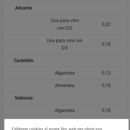
Alicante
Uva para vino
0,22
con DO
Uva para vino sin
0,18
DO
Castellón
Algarroba
0,13
Almendra
0,18
Valencia
Algarroba
0,18
Utilitzem cookies al nostre lloc web per oferir-vos