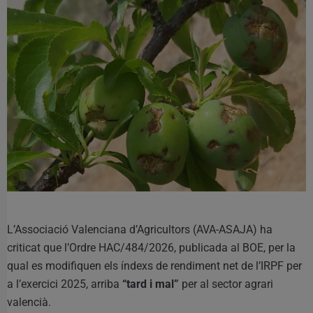
L’Associació Valenciana d’Agricultors (AVA-ASAJA) ha
criticat que l’Ordre HAC/484/2026, publicada al BOE, per la
qual es modifiquen els índexs de rendiment net de l’IRPF per
a l’exercici 2025, arriba
“tard i mal”
per al sector agrari
valencià.