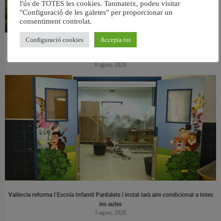
l'ús de TOTES les cookies. Tanmateix, podeu visitar
"Configuració de les galetes" per proporcionar un
consentiment controlat.
Configuració cookies
Accepta tot
València retira prop de 15.000 litres de residus de la Devesa durant el mes de
juliol
6 agost, 2026
València reforma l’Escola Infantil Pardalets i instal·larà aire condicionat a totes
les aules
5 agost, 2026