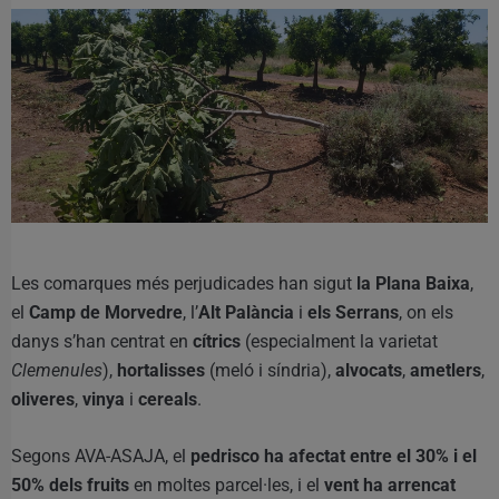
Les comarques més perjudicades han sigut
la Plana Baixa
,
el
Camp de Morvedre
, l’
Alt Palància
i
els Serrans
, on els
danys s’han centrat en
cítrics
(especialment la varietat
Clemenules
),
hortalisses
(meló i síndria),
alvocats
,
ametlers
,
oliveres
,
vinya
i
cereals
.
Segons AVA-ASAJA, el
pedrisco ha afectat entre el 30% i el
50% dels fruits
en moltes parcel·les, i el
vent ha arrencat