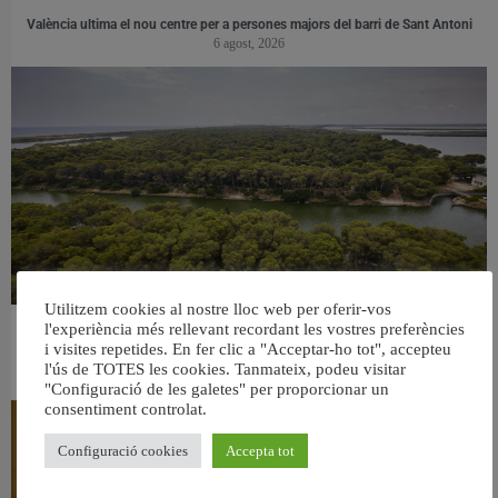
València ultima el nou centre per a persones majors del barri de Sant Antoni
6 agost, 2026
Utilitzem cookies al nostre lloc web per oferir-vos
l'experiència més rellevant recordant les vostres preferències
València retira prop de 15.000 litres de residus de la Devesa durant el mes de
i visites repetides. En fer clic a "Acceptar-ho tot", accepteu
juliol
l'ús de TOTES les cookies. Tanmateix, podeu visitar
6 agost, 2026
"Configuració de les galetes" per proporcionar un
consentiment controlat.
Configuració cookies
Accepta tot