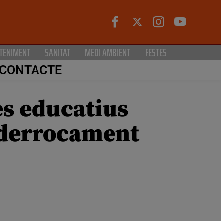
TENIMENT
SANITAT
MEDI AMBIENT
FESTES
CONTACTE
es educatius
enderrocament