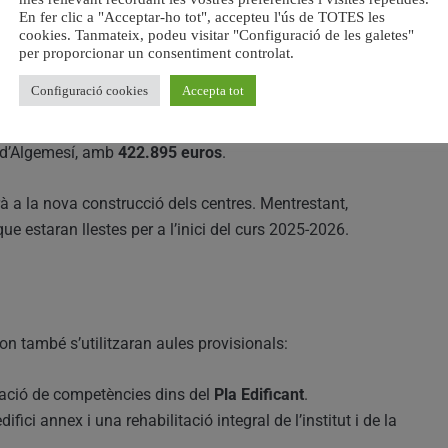
En fer clic a "Acceptar-ho tot", accepteu l'ús de TOTES les
cookies. Tanmateix, podeu visitar "Configuració de les galetes"
arroja s’ha iniciat esta setmana i compta amb un import
per proporcionar un consentiment controlat.
Configuració cookies
Accepta tot
 dos centres: el
CEIP Orba
d’Alfafar, amb una adjudicació
d’Algemesí, amb
422.895 euros
.
à a la nova construcció dels centres. Mentrestant,
 que estaran llestes per a l’inici del curs 2025-2026.
n també s’utilitzaran aules provisionals:
ació de competències dins del
Pla Edificant
.
ifici annex i una rehabilitació integral de l’institut i de la