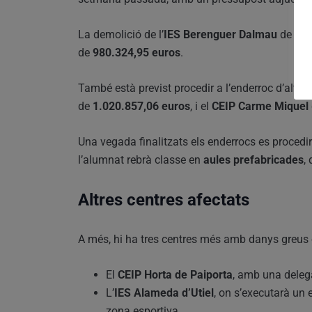
La demolició de l’
IES Berenguer Dalmau
de Cat
de
980.324,95 euros
.
També està previst procedir a l’enderroc d’altres
de
1.020.857,06 euros
, i el
CEIP Carme Miquel
Una vegada finalitzats els enderrocs es procedir
l’alumnat rebrà classe en
aules prefabricades
,
Altres centres afectats
A més, hi ha tres centres més amb danys greus o
El
CEIP Horta de Paiporta
, amb una deleg
L’
IES Alameda d’Utiel
, on s’executarà un ed
zona esportiva.