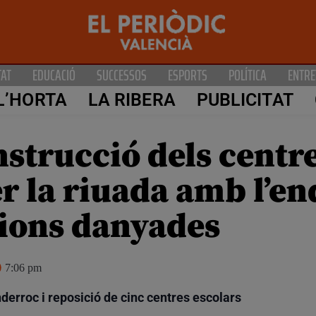
TAT
EDUCACIÓ
SUCCESSOS
ESPORTS
POLÍTICA
ENTRE
L’HORTA
LA RIBERA
PUBLICITAT
nstrucció dels centr
er la riuada amb l’
acions danyades
7:06 pm
nderroc i reposició de cinc centres escolars