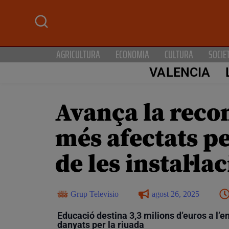
AGRICULTURA
ECONOMIA
CULTURA
SOCIE
VALENCIA
Avança la reco
més afectats p
de les instal·l
Grup Televisio
agost 26, 2025
Educació destina 3,3 milions d’euros a l’e
danyats per la riuada