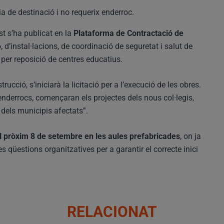
ia de destinació i no requerix enderroc.
st s’ha publicat en la
Plataforma de Contractació de
, d’instal·lacions, de coordinació de seguretat i salut de
 per reposició de centres educatius.
cció, s’iniciarà la licitació per a l’execució de les obres.
 enderrocs, començaran els projectes dels nous col·legis,
 dels municipis afectats”.
l pròxim 8 de setembre en les aules prefabricades
, on ja
res qüestions organitzatives per a garantir el correcte inici
RELACIONAT