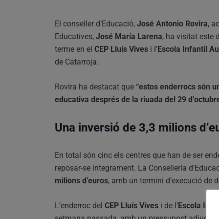
El conseller d’Educació,
José Antonio Rovira
, a
Educatives,
José María Larena
, ha visitat este
terme en el
CEP Lluís Vives
i l’
Escola Infantil A
de Catarroja.
Rovira ha destacat que
“estos enderrocs són u
educativa després de la riuada del 29 d’octubr
Una inversió de 3,3 milions d’e
En total són cinc els centres que han de ser end
reposar-se íntegrament. La Conselleria d’Educac
milions d’euros
, amb un termini d’execució de d
L’enderroc del
CEP Lluís Vives
i de l’
Escola Infa
setmana passada, amb un pressupost adjudica