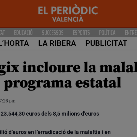
TAT
EDUCACIÓ
SUCCESSOS
ESPORTS
POLÍTICA
ENTRE
L’HORTA
LA RIBERA
PUBLICITAT
ix incloure la malal
l programa estatal
7:26 pm
3.544,30 euros dels 8,5 milions d’euros
ió d’euros en l’erradicació de la malaltia i en