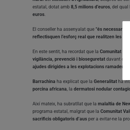
estatal, dotat amb
8,5 milions d’euros
, del qual
euros
.
El conseller ha assenyalat que
“és necessari rev
reflectisquen l’esforç real que realitzen les 
En este sentit, ha recordat que la
Comunitat Val
vigilància, prevenció i bioseguretat
davant de ma
ajudes dirigides a les explotacions ramaderes
Barrachina
ha explicat que la
Generalitat
ha int
porcina africana
, la
dermatosi nodular contagi
Així mateix, ha subratllat que la
malaltia de Ne
programa estatal, malgrat que la
Comunitat Va
sacrificis obligatoris d’aus
per a evitar-ne la pr