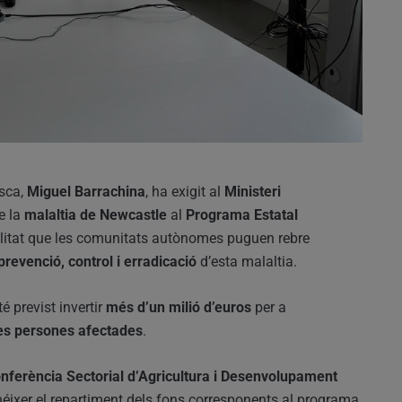
esca,
Miguel Barrachina
, ha exigit al
Ministeri
e la
malaltia de Newcastle
al
Programa Estatal
alitat que les comunitats autònomes puguen rebre
prevenció, control i erradicació
d’esta malaltia.
té previst invertir
més d’un milió d’euros
per a
es persones afectades
.
nferència Sectorial d’Agricultura i Desenvolupament
néixer el repartiment dels fons corresponents al programa