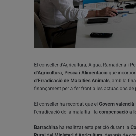
El conseller d’Agricultura, Aigua, Ramaderia i P
d’Agricultura, Pesca i Alimentació
que incorpor
d’Erradicació de Malalties Animals
, amb la fin
finançament per a fer front a les actuacions de
El conseller ha recordat que el
Govern valencià
l’erradicació de la malaltia i la
compensació a l
Barrachina
ha realitzat esta petició durant la
Co
Rural
del
Ministeri d’Agricultura
, després de co