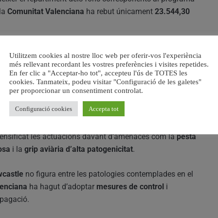
 la
Comunitat Valenciana
ha rebut únicament
23.544,30
isar els criteris de distribució d’estos fons perquè
Utilitzem cookies al nostre lloc web per oferir-vos l'experiència
comunitats autònomes en matèria de sanitat animal”
.
més rellevant recordant les vostres preferències i visites repetides.
En fer clic a "Acceptar-ho tot", accepteu l'ús de TOTES les
cookies. Tanmateix, podeu visitar "Configuració de les galetes"
enciana
ha reforçat durant enguany les mesures de
per proporcionar un consentiment controlat.
lalties d’alt impacte. Així mateix, ha matisat que les
Configuració cookies
Accepta tot
han augmentat fins als
9 milions d’euros
.
ensificat les actuacions davant d’amenaces com la
pesta
osa
i la
grip aviària d’alta patogenicitat
.
wcastle
no figura entre les patologies contemplades en el
lenciana
ha hagut d’adoptar
mesures de control
i
opagació.