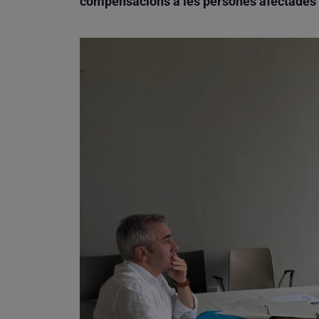
compensacions a les persones afectades