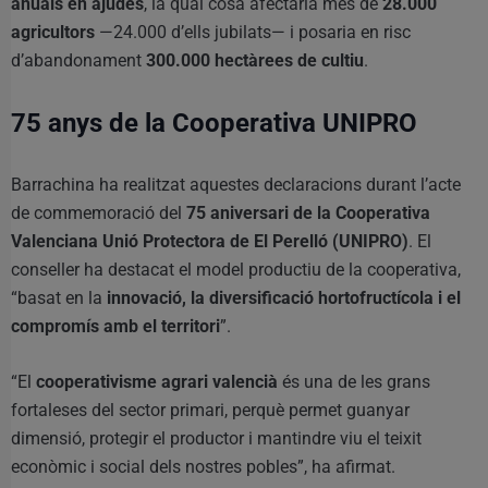
anuals en ajudes
, la qual cosa afectaria més de
28.000
agricultors
—24.000 d’ells jubilats— i posaria en risc
d’abandonament
300.000 hectàrees de cultiu
.
75 anys de la Cooperativa UNIPRO
Barrachina ha realitzat aquestes declaracions durant l’acte
de commemoració del
75 aniversari de la Cooperativa
Valenciana Unió Protectora de El Perelló (UNIPRO)
. El
conseller ha destacat el model productiu de la cooperativa,
“basat en la
innovació, la diversificació hortofructícola i el
compromís amb el territori
”.
“El
cooperativisme agrari valencià
és una de les grans
fortaleses del sector primari, perquè permet guanyar
dimensió, protegir el productor i mantindre viu el teixit
econòmic i social dels nostres pobles”, ha afirmat.