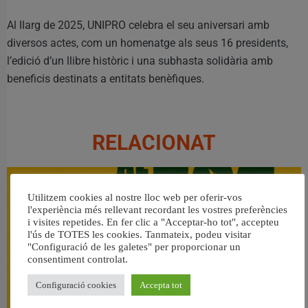
Al llarg de 2025, UNIPRO celebra el seu aniversari amb
diversos actes, com un homenatge als seus 16 presidents,
l’edició d’un llibre històric i una subhasta solidària amb
beneficis destinats a entitats benèfiques.
RELACIONAT
Utilitzem cookies al nostre lloc web per oferir-vos
l'experiència més rellevant recordant les vostres preferències
i visites repetides. En fer clic a "Acceptar-ho tot", accepteu
l'ús de TOTES les cookies. Tanmateix, podeu visitar
"Configuració de les galetes" per proporcionar un
consentiment controlat.
Configuració cookies
Accepta tot