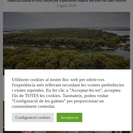
València ultima el nou centre per a persones majors del barri de Sant Antoni
6 agost, 2026
Utilitzem cookies al nostre lloc web per oferir-vos
València retira prop de 15.000 litres de residus de la Devesa durant el mes de
l'experiència més rellevant recordant les vostres preferències
juliol
i visites repetides. En fer clic a "Acceptar-ho tot", accepteu
6 agost, 2026
l'ús de TOTES les cookies. Tanmateix, podeu visitar
"Configuració de les galetes" per proporcionar un
consentiment controlat.
Configuració cookies
Accepta tot