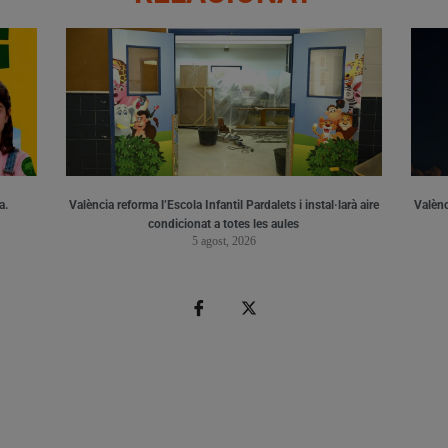
a.
València reforma l’Escola Infantil Pardalets i instal·larà aire
Valènc
condicionat a totes les aules
5 agost, 2026