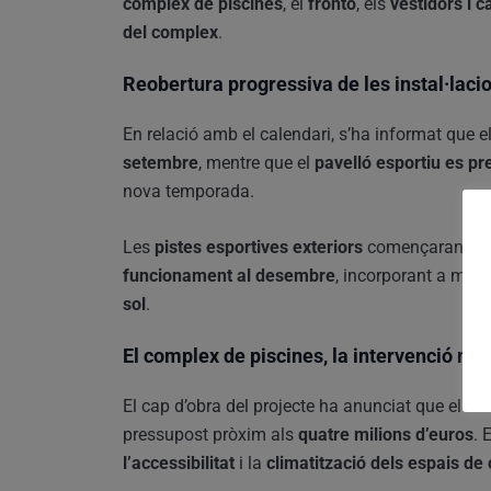
complex de piscines
, el
frontó
, els
vestidors i c
del complex
.
Reobertura progressiva de les instal·laci
En relació amb el calendari, s’ha informat que e
setembre
, mentre que el
pavelló esportiu es pr
nova temporada.
Les
pistes esportives exteriors
començaran les 
funcionament al desembre
, incorporant a més
sol
.
El complex de piscines, la intervenció mé
El cap d’obra del projecte ha anunciat que el
com
pressupost pròxim als
quatre milions d’euros
. 
l’accessibilitat
i la
climatització dels espais de 