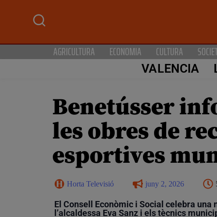
AGRICULTURA
ECONOMIA
CULTURA
SOCIE
VALENCIA
Benetússer info
les obres de re
esportives mun
Horta Televisió
juny 2, 2026
El Consell Econòmic i Social celebra una 
l’alcaldessa Eva Sanz i els tècnics munici