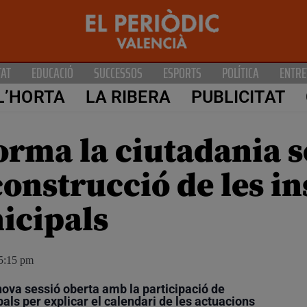
TAT
EDUCACIÓ
SUCCESSOS
ESPORTS
POLÍTICA
ENTRE
L’HORTA
LA RIBERA
PUBLICITAT
rma la ciutadania s
construcció de les in
icipals
5:15 pm
nova sessió oberta amb la participació de
pals per explicar el calendari de les actuacions