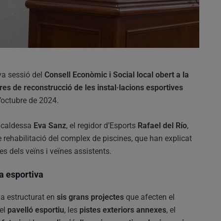
va sessió del
Consell Econòmic i Social local obert a la
res de reconstrucció de les instal·lacions esportives
d’octubre de 2024.
alcaldessa
Eva Sanz
, el regidor d’Esports
Rafael del Río
,
e rehabilitació del complex de piscines, que han explicat
es dels veïns i veïnes assistents.
a esportiva
ha estructurat en
sis grans projectes
que afecten el
 el
pavelló esportiu
, les
pistes exteriors annexes
, el