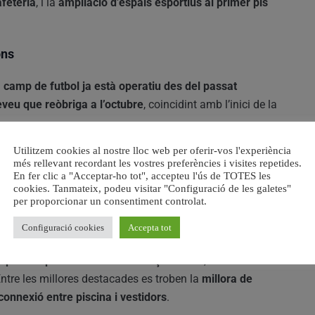
afeteria
, i la
ampliació d’espais esportius al primer pis
ons
l
camp de futbol ja està operatiu des del passat
eveu que reòbriga a l’octubre
, coincidint amb l’inici de la
Utilitzem cookies al nostre lloc web per oferir-vos l'experiència
obres pròximament i es preveu la seua
posada en
més rellevant recordant les vostres preferències i visites repetides.
En fer clic a "Acceptar-ho tot", accepteu l'ús de TOTES les
 una
coberta per protegir les instal·lacions de la pluja i el
cookies. Tanmateix, podeu visitar "Configuració de les galetes"
per proporcionar un consentiment controlat.
s important
Configuració cookies
Accepta tot
plex de piscines obrirà al març de 2027
, amb un
Entre les millores destacades es troben la
millora de
connexió entre piscina i vestidors
.