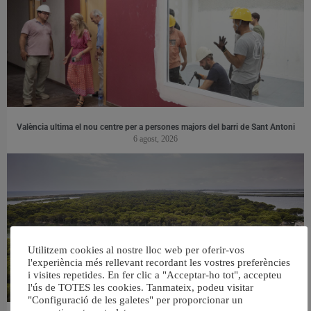
València ultima el nou centre per a persones majors del barri de Sant Antoni
6 agost, 2026
Utilitzem cookies al nostre lloc web per oferir-vos
l'experiència més rellevant recordant les vostres preferències
i visites repetides. En fer clic a "Acceptar-ho tot", accepteu
l'ús de TOTES les cookies. Tanmateix, podeu visitar
"Configuració de les galetes" per proporcionar un