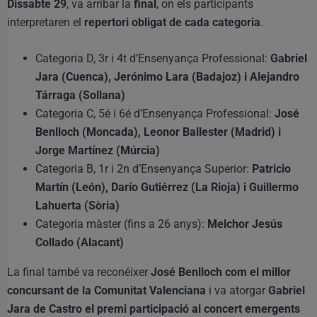
Dissabte 29
, va arribar la
final
, on els participants
interpretaren el
repertori obligat de cada categoria
.
Categoria D, 3r i 4t d’Ensenyança Professional:
Gabriel
Jara (Cuenca), Jerónimo Lara (Badajoz) i Alejandro
Tárraga (Sollana)
Categoria C, 5é i 6é d’Ensenyança Professional:
José
Benlloch (Moncada), Leonor Ballester (Madrid) i
Jorge Martínez (Múrcia)
Categoria B, 1r i 2n d’Ensenyança Superior:
Patricio
Martín (León), Darío Gutiérrez (La Rioja) i Guillermo
Lahuerta (Sòria)
Categoria màster (fins a 26 anys):
Melchor Jesús
Collado (Alacant)
La final també va reconéixer
José Benlloch com el millor
concursant de la Comunitat Valenciana
i va atorgar
Gabriel
Jara de Castro el premi participació al concert emergents