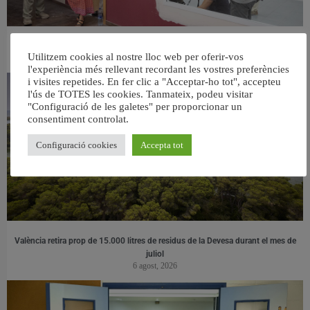
València ultima el nou centre per a persones majors del barri de Sant Antoni
Utilitzem cookies al nostre lloc web per oferir-vos
6 agost, 2026
l'experiència més rellevant recordant les vostres preferències
i visites repetides. En fer clic a "Acceptar-ho tot", accepteu
l'ús de TOTES les cookies. Tanmateix, podeu visitar
"Configuració de les galetes" per proporcionar un
consentiment controlat.
Configuració cookies
Accepta tot
València retira prop de 15.000 litres de residus de la Devesa durant el mes de
juliol
6 agost, 2026