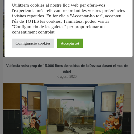
Utilitzem cookies al nostre lloc web per oferir-vos
l'experiència més rellevant recordant les vostres preferències
i visites repetides. En fer clic a "Acceptar-ho tot", accepteu
l'ús de TOTES les cookies. Tanmateix, podeu visitar
"Configuració de les galetes" per proporcionar un
consentiment controlat.
Configuració cookies
Accepta tot
València retira prop de 15.000 litres de residus de la Devesa durant el mes de
juliol
6 agost, 2026