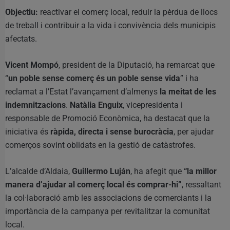
Objectiu:
reactivar el comerç local, reduir la pèrdua de llocs
de treball i contribuir a la vida i convivència dels municipis
afectats.
Vicent Mompó
, president de la Diputació, ha remarcat que
“
un poble sense comerç és un poble sense vida
” i ha
reclamat a l’Estat l’avançament d’almenys
la meitat de les
indemnitzacions
.
Natàlia Enguix
, vicepresidenta i
responsable de Promoció Econòmica, ha destacat que la
iniciativa és
ràpida, directa i sense burocràcia
, per ajudar
comerços sovint oblidats en la gestió de catàstrofes.
L’alcalde d’Aldaia,
Guillermo Luján
, ha afegit que
“la millor
manera d’ajudar al comerç local és comprar-hi”
, ressaltant
la col·laboració amb les associacions de comerciants i la
importància de la campanya per revitalitzar la comunitat
local.