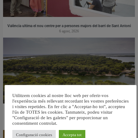
València ultima el nou centre per a persones majors del barri de Sant Antoni
6 agost, 2026
Utilitzem cookies al nostre lloc web per oferir-vos
l'experiència més rellevant recordant les vostres preferències
i visites repetides. En fer clic a "Acceptar-ho tot", accepteu
l'ús de TOTES les cookies. Tanmateix, podeu visitar
València retira prop de 15.000 litres de residus de la Devesa durant el mes de
"Configuració de les galetes" per proporcionar un
juliol
consentiment controlat.
6 agost, 2026
Configuració cookies
Accepta tot