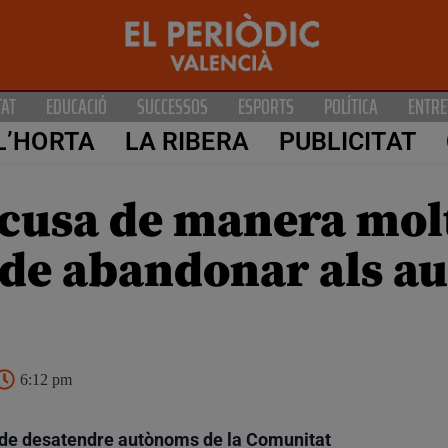
TAT
EDUCACIÓ
SUCCESSOS
ESPORTS
POLÍTICA
ENTRE
L’HORTA
LA RIBERA
PUBLICITAT
cusa de manera molt
 de abandonar als 
6:12 pm
l de desatendre autònoms de la Comunitat