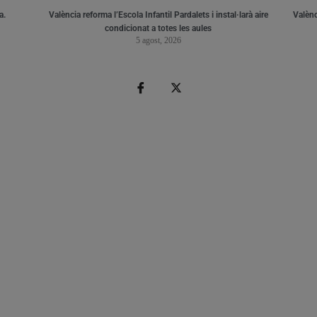
a.
València reforma l’Escola Infantil Pardalets i instal·larà aire
Valènc
condicionat a totes les aules
5 agost, 2026