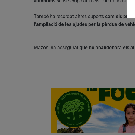
autònoms
sense empleats i els 100 milions mé
També ha recordat altres suports
com els préste
l’ampliació de les ajudes per la pèrdua de vehic
Mazón, ha assegurat
que no abandonarà els au