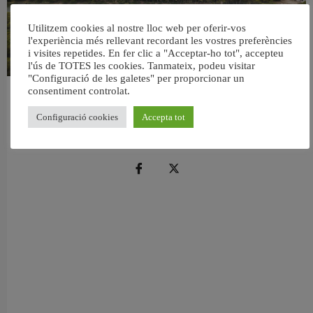
Utilitzem cookies al nostre lloc web per oferir-vos
l'experiència més rellevant recordant les vostres preferències
i visites repetides. En fer clic a "Acceptar-ho tot", accepteu
l'ús de TOTES les cookies. Tanmateix, podeu visitar
"Configuració de les galetes" per proporcionar un
consentiment controlat.
València retira prop de 15.000 litres de residus de la Devesa durant el mes de
juliol
Configuració cookies
Accepta tot
6 agost, 2026