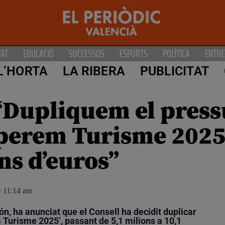
TAT
EDUCACIÓ
SUCCESSOS
ESPORTS
POLÍTICA
ENTRE
L’HORTA
LA RIBERA
PUBLICITAT
“Dupliquem el pressu
perem Turisme 2025’
ns d’euros”
11:14 am
ón, ha anunciat que el Consell ha decidit duplicar
 Turisme 2025’, passant de 5,1 milions a 10,1