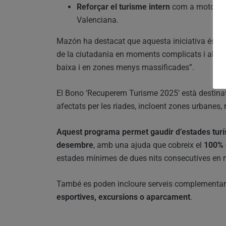
Reforçar el turisme intern
com a motor eco
Valenciana.
Mazón ha destacat que aquesta iniciativa és “un
de la ciutadania en moments complicats i alhora
baixa i en zones menys massificades”.
El Bono ‘Recuperem Turisme 2025’ està destin
afectats per les riades, incloent zones urbanes, 
Aquest programa permet gaudir d’estades turíst
desembre
, amb una ajuda que cobreix el
100% d
estades mínimes de dues nits consecutives en m
També es poden incloure serveis complementa
esportives, excursions o aparcament
.