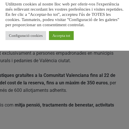
nòmic i eina de cohesió social a la Comunitat
Utilitzem cookies al nostre lloc web per oferir-vos l'experiència
més rellevant recordant les vostres preferències i visites repetides.
En fer clic a "Acceptar-ho tot", accepteu l'ús de TOTES les
cookies. Tanmateix, podeu visitar "Configuració de les galetes"
a mostra visible de com l’administració pot estar a prop
per proporcionar un consentiment controlat.
 dinamitzar el teixit turístic, especialment en temporada
Configuració cookies
Accepta tot
at exclusivament a persones empadronades en municipis
rurals i pedanies de València ciutat.
iques gratuïtes a la Comunitat Valenciana fins al 22 de
el cost de la reserva, fins a un màxim de 350 euros
, per
és de 600 allotjaments adherits.
ris com
mitja pensió, tractaments de benestar, activitats