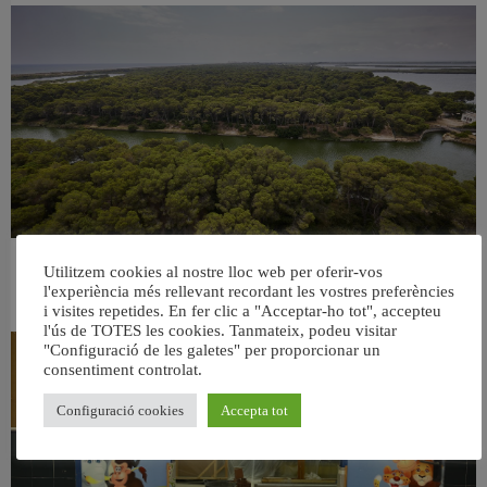
València retira prop de 15.000 litres de residus de la Devesa durant el mes de
Utilitzem cookies al nostre lloc web per oferir-vos
l'experiència més rellevant recordant les vostres preferències
juliol
6 agost, 2026
i visites repetides. En fer clic a "Acceptar-ho tot", accepteu
l'ús de TOTES les cookies. Tanmateix, podeu visitar
"Configuració de les galetes" per proporcionar un
consentiment controlat.
Configuració cookies
Accepta tot